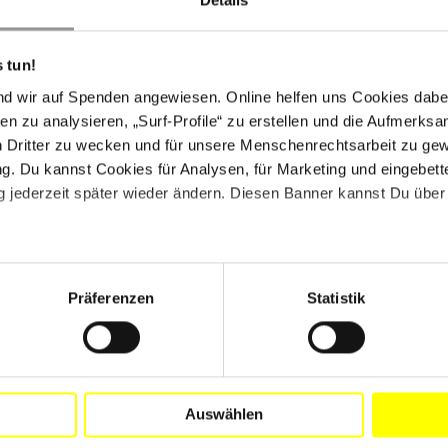
er Minister für Justiz und Menschenrechte, "entgegen
abteilung zur Bekämpfung von Terrorismus und
 tun!
ihn wegen Anstiftung zur Störung der öffentlichen
nd wir auf Spenden angewiesen. Online helfen uns Cookies dabe
 Diskriminierung und Fremdenfeindlichkeit eingeleitet."
en zu analysieren, „Surf-Profile“ zu erstellen und die Aufmerksa
ls vor, die die Angaben des Ministers stützen könnten.
n Dritter zu wecken und für unsere Menschenrechtsarbeit zu ge
. Du kannst Cookies für Analysen, für Marketing und eingebettet
nnen zu Informationen verhört, die er über seine
 jederzeit später wieder ändern. Diesen Banner kannst Du über 
 Bei dem Verhör war kein Rechtsbeistand anwesend.
sty International Deutschland erhalten haben, in dem
o genommen wurde.
eilassung von Soro Tangboho einsetzen, haben sich für
Präferenzen
Statistik
dankt, den Fall international bekannt zu machen und
ktivisten weiter beobachten und in angemessener Weise
Auswählen
cht erforderlich. Vielen Dank allen, die sich für Soro