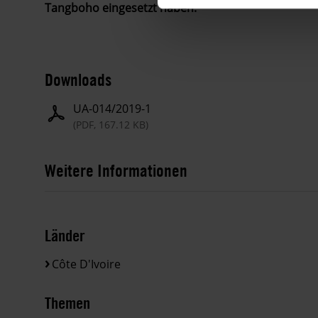
Tangboho eingesetzt haben.
Downloads
UA-014/2019-1
(PDF, 167.12 KB)
Weitere Informationen
Länder
Côte D'Ivoire
Themen