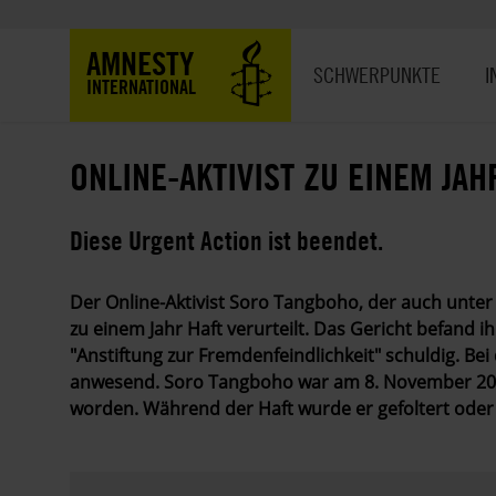
Direkt
zum
Hauptnavigation
AMNESTY
Inhalt
SCHWERPUNKTE
I
INTERNATIONAL
ONLINE-AKTIVIST ZU EINEM JAH
Diese Urgent Action ist beendet.
Der Online-Aktivist Soro Tangboho, der auch unt
zu einem Jahr Haft verurteilt. Das Gericht befand
"Anstiftung zur Fremdenfeindlichkeit" schuldig. Be
anwesend. Soro Tangboho war am 8. November 201
worden. Während der Haft wurde er gefoltert oder