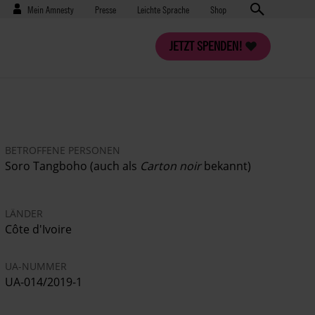
Benutzermenü
Presse
Mein Amnesty
Presse
Leichte Sprache
Shop
JETZT SPENDEN!
BETROFFENE PERSONEN
Soro Tangboho
(
auch als
Carton noir
bekannt
)
LÄNDER
Côte d'Ivoire
UA-NUMMER
UA-014/2019-1