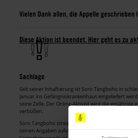
Vielen Dank allen, die Appelle geschrieben
Diese Aktion ist beendet. Hier geht es zu ak
Sachlage
Seit seiner Inhaftierung ist Soro Tangboho in sch
Januar ins Gefängniskrankenhaus eingeliefert werd
seine Zelle. Der Online-Aktivist wird die einjährig
verbüßen.
Soro Tangboho streamte am 8. November 2018 aus 
seinen Angaben zufolge Polizeiangehörige zeigte, d
Festnahme wurde er geschlagen und später in Haft 
Zustimmung