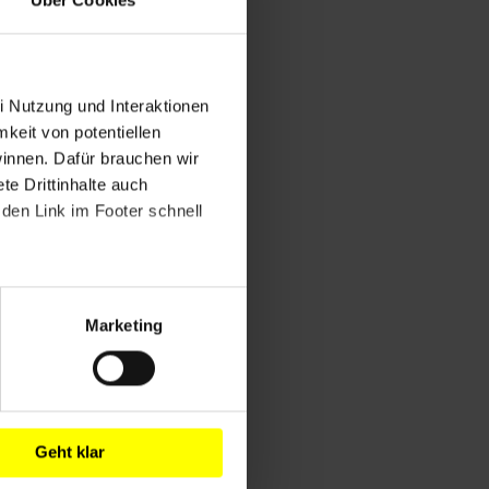
i Nutzung und Interaktionen
mkeit von potentiellen
winnen. Dafür brauchen wir
e Drittinhalte auch
den Link im Footer schnell
Marketing
Geht klar