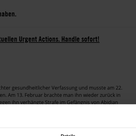
 haben.
tuellen Urgent Actions. Handle sofort!
lechter gesundheitlicher Verfassung und musste am 22.
en. Am 13. Februar brachte man ihn wieder zurück in
e gegen ihn verhängte Strafe im Gefängnis von Abidjan
der Stadt Korhogo ein Video über Facebook Live, das
ie Geld von Autofahrer_innen erpressten. Bei der
gefoltert oder anderweitig misshandelt.
Details