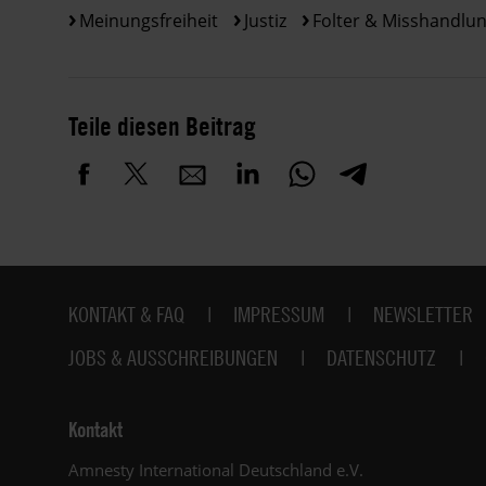
Meinungsfreiheit
Justiz
Folter & Misshandlu
Teile diesen Beitrag
Fußbereich
KONTAKT & FAQ
IMPRESSUM
NEWSLETTER
JOBS & AUSSCHREIBUNGEN
DATENSCHUTZ
Kontakt
Amnesty International Deutschland e.V.