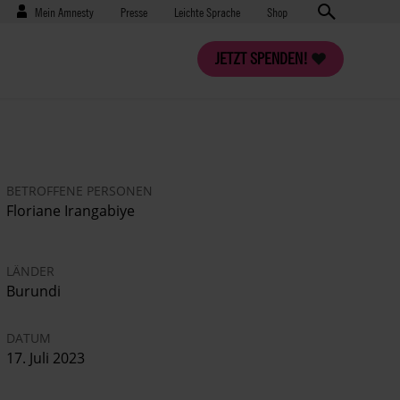
Benutzermenü
Presse
Mein Amnesty
Presse
Leichte Sprache
Shop
JETZT SPENDEN!
BETROFFENE PERSONEN
Floriane Irangabiye
LÄNDER
Burundi
DATUM
17. Juli 2023