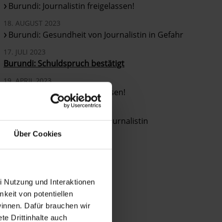
Burundi: Journalistin freigelassen!
18. AUGUST 2023
Burundi: Gesundheit von Journalistin in Gefahr
17. JULI 2023
Burundi: Schuldspruch bestätigt
19. APRIL 2023
Burundi: Journalistin freilassen!
06. FEBRUAR 2023
Burundi: 10 Jahre Haft für Journalistin
Über Cookies
i Nutzung und Interaktionen
mkeit von potentiellen
winnen. Dafür brauchen wir
e Drittinhalte auch