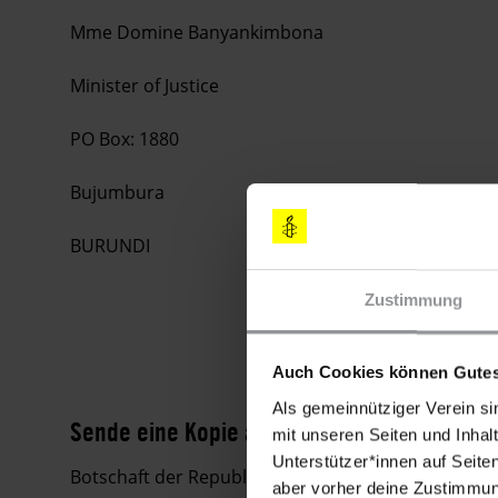
Mme Domine Banyankimbona
Minister of Justice
PO Box: 1880
Bujumbura
BURUNDI
Zustimmung
Auch Cookies können Gutes
Als gemeinnütziger Verein si
Sende eine Kopie an
mit unseren Seiten und Inhalt
Unterstützer*innen auf Seite
Botschaft der Republik Burundi
aber vorher deine Zustimmung