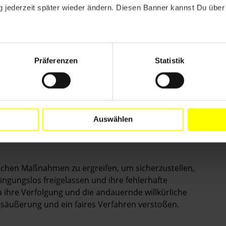
 jederzeit später wieder ändern. Diesen Banner kannst Du über 
Präferenzen
Statistik
Auswählen
erlichen Maßnahmen zu ergreifen, um sicherzustellen,
ingungslos freigelassen und ihre fehlerhafte
 ihre Verfolgung und die andauernde willkürliche
ngsäußerung und ein faires Verfahren verstoßen
.