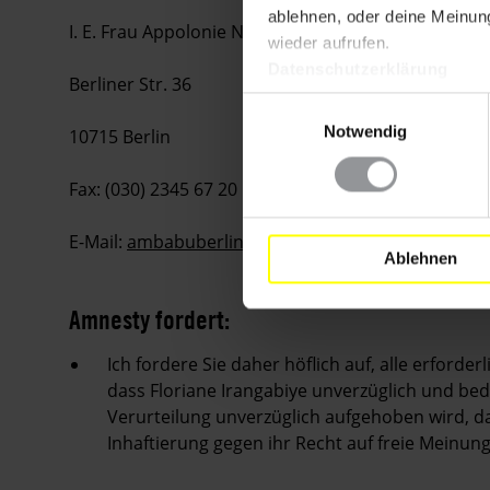
ablehnen, oder deine Meinung
I. E. Frau Appolonie Nibona
wieder aufrufen.
Datenschutzerklärung
Berliner Str. 36
Einwilligungsauswahl
Notwendig
10715 Berlin
Fax: (030) 2345 67 20
E-Mail:
ambabuberlin2019@yahoo.com
Ablehnen
Amnesty fordert:
Ich fordere Sie daher höflich auf, alle erford
dass Floriane Irangabiye unverzüglich und bed
Verurteilung unverzüglich aufgehoben wird, da
Inhaftierung gegen ihr Recht auf freie Meinu