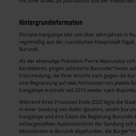
mit ihrer Arbeit als Journalistin und der friedlich
Hintergrundinformation
Hintergrund
Floriane Irangabiye lebt seit über zehn Jahren in R
regelmäßig aus der ruandischen Hauptstadt Kigali, 
Burundi.
Als der ehemalige Präsident Pierre Nkurunziza sich 
kandidieren, gingen zahlreiche Burunder*innen auf 
Entscheidung, die ihrer Ansicht nach gegen die bur
eine Begrenzung auf zwei Amtszeiten von jeweils fün
Irangabiye erstmals seit 2015 wieder nach Bujumbu
Während ihres Prozesses Ende 2022 legte die Staat
in einer Sendung von Radio Igicaniro, einem burun
Irangabiye und ihre Gäste die Regierung Burundis k
sichergestellten Audiomitschnitt der Sendung soll 
Missständen in Burundi abgefunden, die Bürger*inn