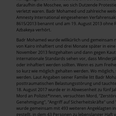
daraufhin die Moschee, wo sich Dutzende Protestie
verletzt waren. Badr Mohamed und zahlreiche wei
Amnesty International eingesehenen Verfahrensak
8615/2013 benannt und am 19. August 2013 ohne Re
Azbakeya verhört.
Badr Mohamed wurde willkürlich und gemeinsam m
von Kairo inhaftiert und drei Monate später in eine 
November 2013 festgehalten und dann gegen Kauti
internationale Standards sehen vor, dass Minderjäh
oder inhaftiert werden sollten. Wenn es zum Frei
so kurz wie möglich gehalten werden. Wo möglich, 
werden. Laut Angaben seiner Familie litt Badr Moh
posttraumatischen Belastungsstörung und tauchte
18. August 2017 wurde er in Abwesenheit zu fünf Jah
Mord an Polizist*innen, versuchten Mord, "Zerstö
Genehmigung", "Angriff auf Sicherheitskräfte" und 
wurde gemeinsam mit 493 weiteren Angeklagten i
gestellt, in dem 43 Personen zu lebenslanger Haft