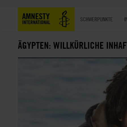
Direkt
zum
Hauptnavigation
AMNESTY
Inhalt
SCHWERPUNKTE
I
INTERNATIONAL
ÄGYPTEN: WILLKÜRLICHE INHA