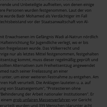
rende und Unbeteiligte aufhielten, von denen einige
tere Personen wurden festgenommen. Laut der von
te wurde Badr Mohamed als Verdächtiger im Fall
chtsbeistand vor der Staatsanwaltschaft von Al-
it Erwachsenen im Gefängnis Wadi al-Natrun nördlich
Hafteinrichtung für Jugendliche verlegt, wo er bis
on freigelassen wurde. Das Völkerrecht und
rige nur als letztes Mittel festgenommen, festgehalten
heitsentzug kommt, muss dieser regelmäßig geprüft und
sollten Alternativen zum Freiheitsentzug angewendet
amed nach seiner Freilassung an einer
 unter, um einer weiteren Festnahme zu entgehen. Am
ren Haft verurteilt. Die Anklagen lauteten u. a. auf
rung von Staatseigentum", "Protestieren ohne
"Behinderung der Arbeit nationaler Institutionen". Er
n einem
grob unfairen Massenverfahren
vor Gericht
 verurteilt wurden und 399 Menschen (darunter acht