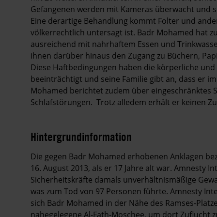
Gefangenen werden mit Kameras überwacht und sin
Eine derartige Behandlung kommt Folter und ande
völkerrechtlich untersagt ist. Badr Mohamed hat z
ausreichend mit nahrhaftem Essen und Trinkwass
ihnen darüber hinaus den Zugang zu Büchern, Papi
Diese Haftbedingungen haben die körperliche und
beeinträchtigt und seine Familie gibt an, dass er 
Mohamed berichtet zudem über eingeschränktes
Schlafstörungen. Trotz alledem erhält er keinen Z
Hintergrundinformation
Hintergrund
Die gegen Badr Mohamed erhobenen Anklagen bezo
16. August 2013, als er 17 Jahre alt war. Amnesty I
Sicherheitskräfte damals unverhältnismäßige Gewal
was zum Tod von 97 Personen führte. Amnesty Inter
sich Badr Mohamed in der Nähe des Ramses-Platzes 
nahegelegene Al-Fath-Moschee, um dort Zuflucht z