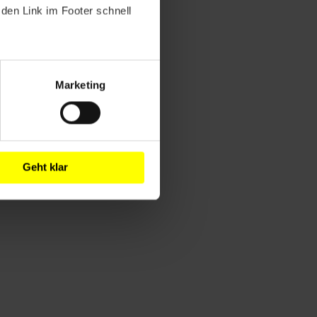
den Link im Footer schnell
Marketing
Geht klar