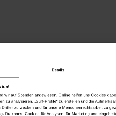
erurteilung und Strafe von Badr Mohamed aufzuheben
u entlassen.
Zugang zu seiner Familie, seinen Rechtsbeiständen
ung gewährt werden. Seine Haftbedingungen müssen
Details
 Behandlung von Gefangenen genügen.
 tun!
nd wir auf Spenden angewiesen. Online helfen uns Cookies dabe
en zu analysieren, „Surf-Profile“ zu erstellen und die Aufmerksa
n Dritter zu wecken und für unsere Menschenrechtsarbeit zu ge
3 nach einem grob unfairen Verfahren wegen
. Du kannst Cookies für Analysen, für Marketing und eingebettet
Die gegen ihn erhobenen Anklagen bezogen sich auf eine