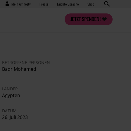
Benutzermenü
Presse
Mein Amnesty
Presse
Leichte Sprache
Shop
JETZT SPENDEN!
BETROFFENE PERSONEN
Badr Mohamed
LÄNDER
Ägypten
DATUM
26. Juli 2023