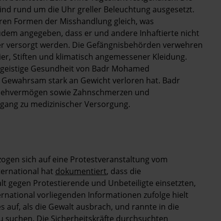
d rund um die Uhr greller Beleuchtung ausgesetzt.
ren Formen der Misshandlung gleich, was
udem angegeben, dass er und andere Inhaftierte nicht
er versorgt werden. Die Gefängnisbehörden verwehren
er, Stiften und klimatisch angemessener Kleidung.
 geistige Gesundheit von Badr Mohamed
im Gewahrsam stark an Gewicht verloren hat. Badr
 Sehvermögen sowie Zahnschmerzen und
ugang zu medizinischer Versorgung.
gen sich auf eine Protestveranstaltung vom
nternational hat
dokumentiert
, dass die
t gegen Protestierende und Unbeteiligte einsetzten,
national vorliegenden Informationen zufolge hielt
auf, als die Gewalt ausbrach, und rannte in die
u suchen. Die Sicherheitskräfte durchsuchten