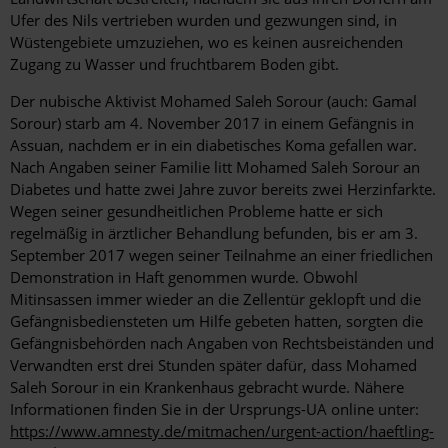
Ufer des Nils vertrieben wurden und gezwungen sind, in
Wüstengebiete umzuziehen, wo es keinen ausreichenden
Zugang zu Wasser und fruchtbarem Boden gibt.
Der nubische Aktivist Mohamed Saleh Sorour (auch: Gamal
Sorour) starb am 4. November 2017 in einem Gefängnis in
Assuan, nachdem er in ein diabetisches Koma gefallen war.
Nach Angaben seiner Familie litt Mohamed Saleh Sorour an
Diabetes und hatte zwei Jahre zuvor bereits zwei Herzinfarkte.
Wegen seiner gesundheitlichen Probleme hatte er sich
regelmäßig in ärztlicher Behandlung befunden, bis er am 3.
September 2017 wegen seiner Teilnahme an einer friedlichen
Demonstration in Haft genommen wurde. Obwohl
Mitinsassen immer wieder an die Zellentür geklopft und die
Gefängnisbediensteten um Hilfe gebeten hatten, sorgten die
Gefängnisbehörden nach Angaben von Rechtsbeiständen und
Verwandten erst drei Stunden später dafür, dass Mohamed
Saleh Sorour in ein Krankenhaus gebracht wurde. Nähere
Informationen finden Sie in der Ursprungs-UA online unter:
https://www.amnesty.de/mitmachen/urgent-action/haeftling-