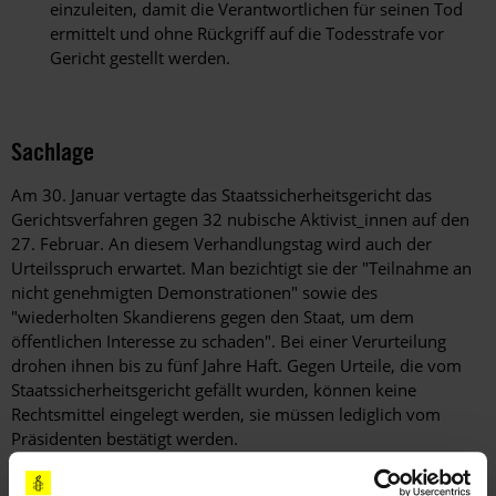
einzuleiten, damit die Verantwortlichen für seinen Tod
ermittelt und ohne Rückgriff auf die Todesstrafe vor
Gericht gestellt werden.
Sachlage
Am 30. Januar vertagte das Staatssicherheitsgericht das
Gerichtsverfahren gegen 32 nubische Aktivist_innen auf den
27. Februar. An diesem Verhandlungstag wird auch der
Urteilsspruch erwartet. Man bezichtigt sie der "Teilnahme an
nicht genehmigten Demonstrationen" sowie des
"wiederholten Skandierens gegen den Staat, um dem
öffentlichen Interesse zu schaden". Bei einer Verurteilung
drohen ihnen bis zu fünf Jahre Haft. Gegen Urteile, die vom
Staatssicherheitsgericht gefällt wurden, können keine
Rechtsmittel eingelegt werden, sie müssen lediglich vom
Präsidenten bestätigt werden.
Die ägyptischen Behörden haben bislang keine