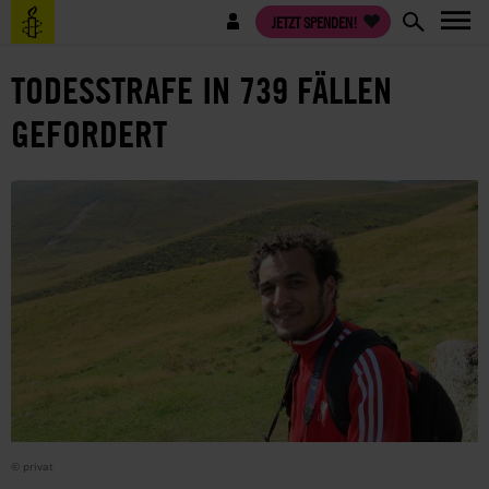
Direkt
Benutzermenü
JETZT SPENDEN!
zum
Inhalt
TODESSTRAFE IN 739 FÄLLEN
GEFORDERT
© privat