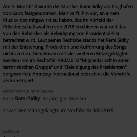
Am 5. Mai 2018 wurde der Musiker Rami Sidky am Flughafen
von Kairo festgenommen. Man wirft ihm vor, an einem
Musikvideo mitgewirkt zu haben, das im Vorfeld der
Präsidentschaftswahlen von 2018 erschienen war und das
von den Behörden als Beleidigung von Präsident al-Sisi
betrachtet wird. Laut seines Rechtsbeistands hat Rami Sidky
mit der Entstehung, Produktion und Aufführung des Songs
nichts zu tun. Gemeinsam mit vier weiteren Mitangeklagten
werden ihm im Rechtsfall 480/2018 "Mitgliedschaft in einer
terroristischen Gruppe" und "Beleidigung des Präsidenten"
vorgeworfen. Amnesty International betrachtet die Vorwürfe
als konstruiert.
BETROFFENE PERSONEN
Herr
Rami Sidky
, 33-jähriger Musiker
sowie vier Mitangeklagte im Verfahren
480/2018
LÄNDER