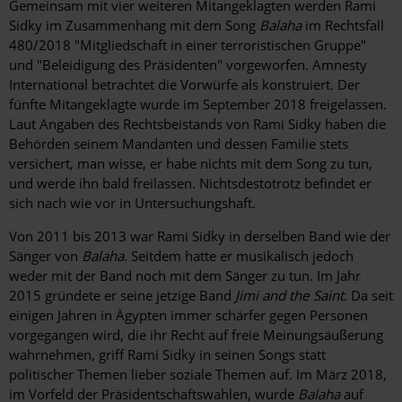
Gemeinsam mit vier weiteren Mitangeklagten werden Rami
Sidky im Zusammenhang mit dem Song
Balaha
im Rechtsfall
480/2018 "Mitgliedschaft in einer terroristischen Gruppe"
und "Beleidigung des Präsidenten" vorgeworfen. Amnesty
International betrachtet die Vorwürfe als konstruiert. Der
fünfte Mitangeklagte wurde im September 2018 freigelassen.
Laut Angaben des Rechtsbeistands von Rami Sidky haben die
Behörden seinem Mandanten und dessen Familie stets
versichert, man wisse, er habe nichts mit dem Song zu tun,
und werde ihn bald freilassen. Nichtsdestotrotz befindet er
sich nach wie vor in Untersuchungshaft.
Von 2011 bis 2013 war Rami Sidky in derselben Band wie der
Sänger von
Balaha
. Seitdem hatte er musikalisch jedoch
weder mit der Band noch mit dem Sänger zu tun. Im Jahr
2015 gründete er seine jetzige Band
Jimi and the Saint
. Da seit
einigen Jahren in Ägypten immer schärfer gegen Personen
vorgegangen wird, die ihr Recht auf freie Meinungsäußerung
wahrnehmen, griff Rami Sidky in seinen Songs statt
politischer Themen lieber soziale Themen auf. Im März 2018,
im Vorfeld der Präsidentschaftswahlen, wurde
Balaha
auf