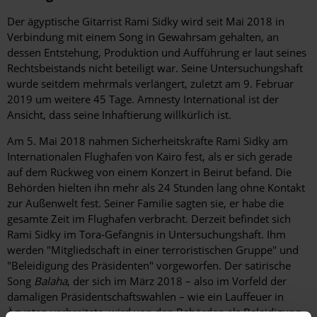
Der ägyptische Gitarrist Rami Sidky wird seit Mai 2018 in
Verbindung mit einem Song in Gewahrsam gehalten, an
dessen Entstehung, Produktion und Aufführung er laut seines
Rechtsbeistands nicht beteiligt war. Seine Untersuchungshaft
wurde seitdem mehrmals verlängert, zuletzt am 9. Februar
2019 um weitere 45 Tage. Amnesty International ist der
Ansicht, dass seine Inhaftierung willkürlich ist.
Am 5. Mai 2018 nahmen Sicherheitskräfte Rami Sidky am
Internationalen Flughafen von Kairo fest, als er sich gerade
auf dem Rückweg von einem Konzert in Beirut befand. Die
Behörden hielten ihn mehr als 24 Stunden lang ohne Kontakt
zur Außenwelt fest. Seiner Familie sagten sie, er habe die
gesamte Zeit im Flughafen verbracht. Derzeit befindet sich
Rami Sidky im Tora-Gefängnis in Untersuchungshaft. Ihm
werden "Mitgliedschaft in einer terroristischen Gruppe" und
"Beleidigung des Präsidenten" vorgeworfen. Der satirische
Song
Balaha
, der sich im März 2018 – also im Vorfeld der
damaligen Präsidentschaftswahlen – wie ein Lauffeuer in
Ägypten verbreitete, wird von den Behörden als Beleidigung