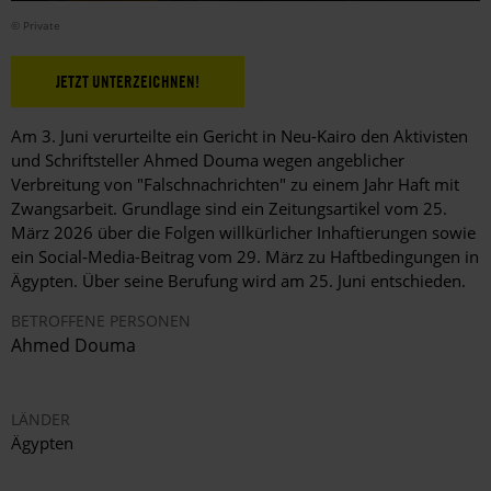
© Private
JETZT UNTERZEICHNEN!
Am 3. Juni verurteilte ein Gericht in Neu-Kairo den Aktivisten
und Schriftsteller Ahmed Douma wegen angeblicher
Verbreitung von "Falschnachrichten" zu einem Jahr Haft mit
Zwangsarbeit. Grundlage sind ein Zeitungsartikel vom 25.
März 2026 über die Folgen willkürlicher Inhaftierungen sowie
ein Social
‑
Media-Beitrag vom 29. M
ä
rz zu Haftbedingungen in
Ä
gypten.
Ü
ber seine Berufung wird am 25. Juni entschieden.
BETROFFENE PERSONEN
Ahmed Douma
LÄNDER
Ägypten