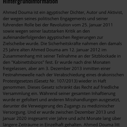
Hintergrundinformation
Hintergrund
Ahmed Douma ist ein ägyptischer Dichter, Autor und Aktivist,
der wegen seines politischen Engagements und seiner
führenden Rolle bei der Revolution vom 25. Januar 2011
sowie wegen seiner lautstarken Kritik an den
aufeinanderfolgenden ägyptischen Regierungen zur
Zielscheibe wurde. Die Sicherheitskräfte nahmen den damals
25 Jahre alten Ahmed Douma am 12. Januar 2012 im
Zusammenhang mit seiner Teilnahme an der Sitzblockade in
den "Kabinettsbüros" fest. Er wurde nach drei Monaten
freigelassen, aber am 3. Dezember 2013 inmitten einer
Festnahmewelle nach der Verabschiedung eines drakonischen
Protestgesetzes (Gesetz Nr. 107/2013) wieder in Haft
genommen. Dieses Gesetz schränkt das Recht auf friedliche
Versammlung ein. Während seiner gesamten Inhaftierung
wurde er gefoltert und anderen Misshandlungen ausgesetzt,
darunter die Verweigerung des Zugangs zu medizinischer
Versorgung. Und er wurde zwischen Dezember 2013 und
Januar 2020 insgesamt vier Jahre und acht Monate lang über
längere Zeiträume in Einzelhaft gehalten. Ahmed Douma litt