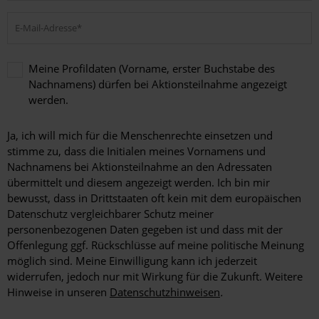
Meine Profildaten (Vorname, erster Buchstabe des
Nachnamens) dürfen bei Aktionsteilnahme angezeigt
werden.
Meine
Profildaten
Ja, ich will mich für die Menschenrechte einsetzen und
(Vorname,
stimme zu, dass die Initialen meines Vornamens und
erster
Nachnamens bei Aktionsteilnahme an den Adressaten
Buchstabe
übermittelt und diesem angezeigt werden. Ich bin mir
des
bewusst, dass in Drittstaaten oft kein mit dem europäischen
Nachnamens)
dürfen
Datenschutz vergleichbarer Schutz meiner
bei
personenbezogenen Daten gegeben ist und dass mit der
Aktionsteilnahme
Offenlegung ggf. Rückschlüsse auf meine politische Meinung
angezeigt
möglich sind. Meine Einwilligung kann ich jederzeit
werden.
widerrufen, jedoch nur mit Wirkung für die Zukunft. Weitere
Hinweise in unseren
Datenschutzhinweisen
.