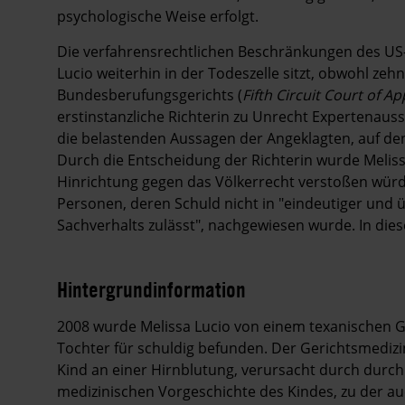
psychologische Weise erfolgt.
Die verfahrensrechtlichen Beschränkungen des US-
Lucio weiterhin in der Todeszelle sitzt, obwohl ze
Bundesberufungsgerichts (
Fifth Circuit Court of Ap
erstinstanzliche Richterin zu Unrecht Expertenaus
die belastenden Aussagen der Angeklagten, auf den
Durch die Entscheidung der Richterin wurde Melissa
Hinrichtung gegen das Völkerrecht verstoßen würde
Personen, deren Schuld nicht in "eindeutiger und 
Sachverhalts zulässt", nachgewiesen wurde. In diese
Hintergrundinformation
Hintergrund
2008 wurde Melissa Lucio von einem texanischen 
Tochter für schuldig befunden. Der Gerichtsmedizin
Kind an einer Hirnblutung, verursacht durch durch
medizinischen Vorgeschichte des Kindes, zu der a