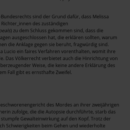
Bundesrechts sind der Grund dafür, dass Melissa
hn Richter_innen des zuständigen
peals
) zu dem Schluss gekommen sind, dass die
sagen ausgeschlossen hat, die erklären sollten, warum
en die Anklage gegen sie beruht, fragwürdig sind.
 Lucio ein faires Verfahren vorenthalten, womit ihre
. Das Völkerrecht verbietet auch die Hinrichtung von
überzeugender Weise, die keine andere Erklärung des
m Fall gibt es ernsthafte Zweifel.
Geschworenengericht des Mordes an ihrer zweijährigen
erin zufolge, die die Autopsie durchführte, starb das
 stumpfe Gewalteinwirkung auf den Kopf. Trotz der
uch Schwierigkeiten beim Gehen und wiederholte