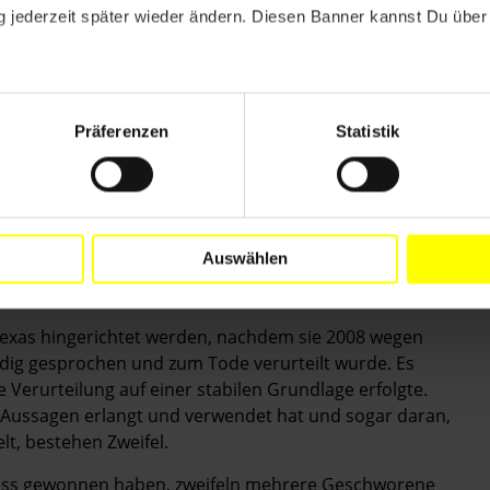
 jederzeit später wieder ändern. Diesen Banner kannst Du über 
Präferenzen
Statistik
 und sorgen Sie dafür, dass ihr Todesurteil umgehend
Auswählen
 Texas hingerichtet werden, nachdem sie 2008 wegen
ldig gesprochen und zum Tode verurteilt wurde. Es
 Verurteilung auf einer stabilen Grundlage erfolgte.
 Aussagen erlangt und verwendet hat und sogar daran,
t, bestehen Zweifel.
ozess gewonnen haben, zweifeln mehrere Geschworene