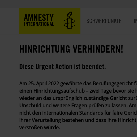
Direkt
zum
Hauptnavigation
AMNESTY
Inhalt
SCHWERPUNKTE
I
INTERNATIONAL
HINRICHTUNG VERHINDERN!
Diese Urgent Action ist beendet.
Am 25. April 2022 gewährte das Berufungsgericht f
einen Hinrichtungsaufschub – zwei Tage bevor sie h
wieder an das ursprünglich zuständige Gericht zur
Unschuld und weitere Fragen prüfen zu lassen. Amne
nicht den internationalen Standards für faire Geri
ihrer Verurteilung bestehen und dass ihre Hinric
verstoßen würde.