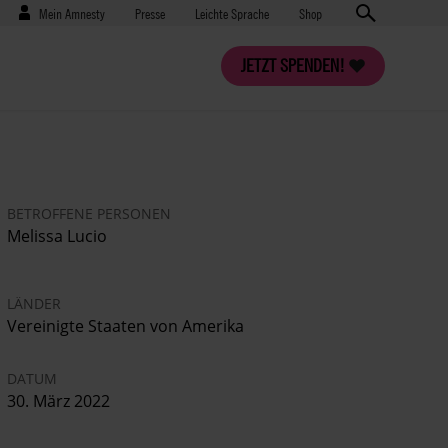
Benutzermenü
Presse
Mein Amnesty
Presse
Leichte Sprache
Shop
JETZT SPENDEN!
BETROFFENE PERSONEN
Melissa Lucio
LÄNDER
Vereinigte Staaten von Amerika
DATUM
30. März 2022