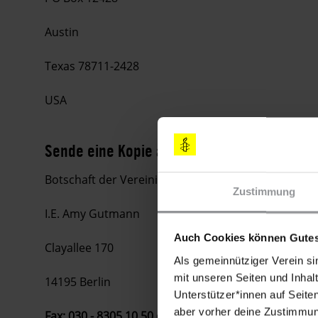
Austin
Texas 78711-2428
USA
Sende eine Kopie an
Botschaft der Vereinigten Staaten von Amerika
Zustimmung
I.E. Amy Gutmann
Auch Cookies können Gutes
Clayallee 170
Als gemeinnütziger Verein si
mit unseren Seiten und Inhalt
14195 Berlin
Unterstützer*innen auf Seite
aber vorher deine Zustimmung
Fax: 030 - 8305 10 50 oder 030 - 831 49 26