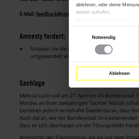
ablehnen, oder deine Meinung
wieder aufrufen.
E-Mail:
feedback@usembassy.de
Datenschutzerklärung
Einwilligungsauswahl
Amnesty fordert:
Notwendig
Stoppen Sie die Hinrichtung von Melissa Lucio
umgewandelt wird.
Ablehnen
Sachlage
Melissa Lucio soll am 27. April im US-Bundesstaat
Mordes an ihrer zweijährigen Tochter Mariah schu
bestehen jedoch ernsthafte Zweifel daran, dass ihre
Auch daran, wie der Bundesstaat ihre belastenden
dass es sich überhaupt um ein Tötungsdelikt handel
Angesichts der Erkenntnisse, die sie seit dem Pr