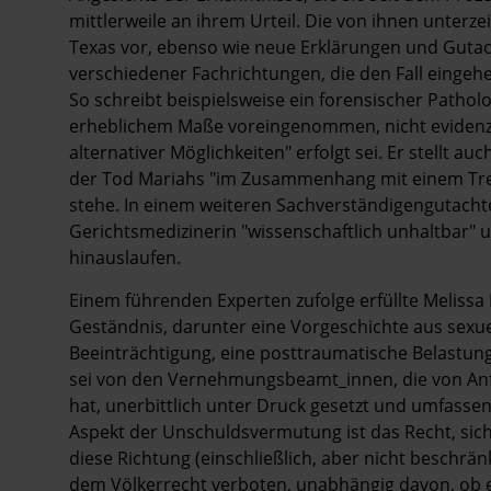
mittlerweile an ihrem Urteil. Die von ihnen unter
Texas vor, ebenso wie neue Erklärungen und Guta
verschiedener Fachrichtungen, die den Fall eingehe
So schreibt beispielsweise ein forensischer Patho
erheblichem Maße voreingenommen, nicht evidenz
alternativer Möglichkeiten" erfolgt sei. Er stellt a
der Tod Mariahs "im Zusammenhang mit einem Tr
stehe. In einem weiteren Sachverständigengutachte
Gerichtsmedizinerin "wissenschaftlich unhaltbar" 
hinauslaufen.
Einem führenden Experten zufolge erfüllte Melissa L
Geständnis, darunter eine Vorgeschichte aus sexue
Beeinträchtigung, eine posttraumatische Belastung
sei von den Vernehmungsbeamt_innen, die von Anf
hat, unerbittlich unter Druck gesetzt und umfass
Aspekt der Unschuldsvermutung ist das Recht, sich 
diese Richtung (einschließlich, aber nicht beschrä
dem Völkerrecht verboten, unabhängig davon, ob er