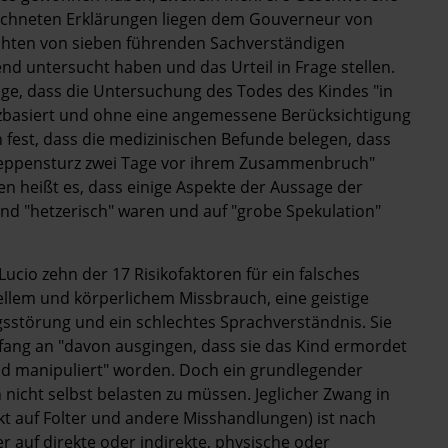
zeichneten Erklärungen liegen dem Gouverneur von
chten von sieben führenden Sachverständigen
nd untersucht haben und das Urteil in Frage stellen.
loge, dass die Untersuchung des Todes des Kindes "in
basiert und ohne eine angemessene Berücksichtigung
uch fest, dass die medizinischen Befunde belegen, dass
eppensturz zwei Tage vor ihrem Zusammenbruch"
n heißt es, dass einige Aspekte der Aussage der
und "hetzerisch" waren und auf "grobe Spekulation"
ucio zehn der 17 Risikofaktoren für ein falsches
llem und körperlichem Missbrauch, eine geistige
sstörung und ein schlechtes Sprachverständnis. Sie
ang an "davon ausgingen, dass sie das Kind ermordet
end manipuliert" worden. Doch ein grundlegender
nicht selbst belasten zu müssen. Jeglicher Zwang in
nkt auf Folter und andere Misshandlungen) ist nach
 auf direkte oder indirekte, physische oder