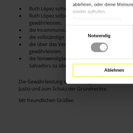
ablehnen, oder deine Meinung
Ruth López sofort und bedingungslos freizulas
wieder aufrufen.
Ruth López sofortigen und regelmäßigen Zuga
Datenschutzerklärung
gewährleisten;
Einwilligungsauswahl
die Incommunicado-Haft zu beenden, der sie se
Notwendig
die vollständige Einhaltung der von der Int
die über das Verfahren verhängte Geheimhaltun
gewährleisten;
die Notwendigkeit und Verhältnismäßigkeit ih
Salvadors zu überprüfen.
Ablehnen
Die Gewährleistung der Achtung der Rechte von R
Justiz und zum Schutz der Grundrechte.
Mit freundlichen Grüßen