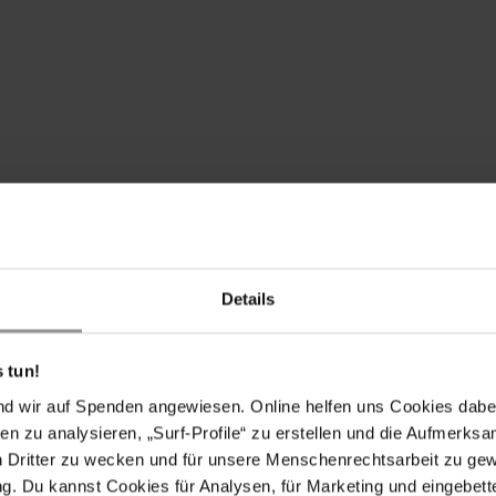
rsuchungshaft der Anwältin und Menschenrechtsaktivistin Ru
ehen ernsthafte Bedenken hinsichtlich der mangelnden Tran
Details
serva") des Falles und der Einschränkungen beim regelmäßi
 tun!
e Verschlechterung des Gesundheitszustands von Ruth López
nd wir auf Spenden angewiesen. Online helfen uns Cookies dabe
Ihre Behörde höflich, aber nachdrücklich auf, unverzüglich
en zu analysieren, „Surf-Profile“ zu erstellen und die Aufmerksa
hrt werden.
n Dritter zu wecken und für unsere Menschenrechtsarbeit zu ge
d auf:
. Du kannst Cookies für Analysen, für Marketing und eingebettet