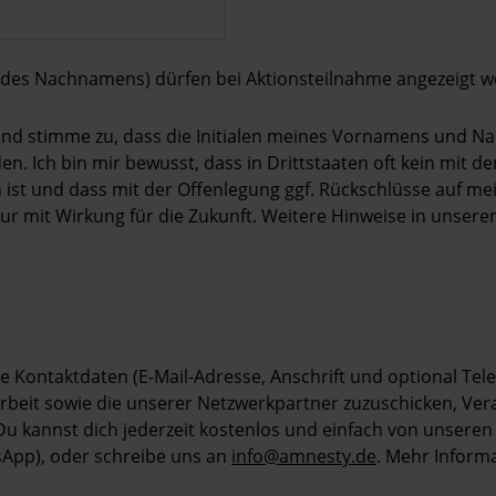
 des Nachnamens) dürfen bei Aktionsteilnahme angezeigt w
n und stimme zu, dass die Initialen meines Vornamens und 
n. Ich bin mir bewusst, dass in Drittstaaten oft kein mit 
t und dass mit der Offenlegung ggf. Rückschlüsse auf mei
 nur mit Wirkung für die Zukunft. Weitere Hinweise in unser
ne Kontaktdaten (E-Mail-Adresse, Anschrift und optional T
beit sowie die unserer Netzwerkpartner zuzuschicken, Ve
Du kannst dich jederzeit kostenlos und einfach von unseren
sApp), oder schreibe uns an
info@amnesty.de
. Mehr Inform