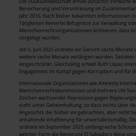
Die Staatsanwaltschaft erhob zunächst Vorwürfe 
Bereicherung und Veruntreuung im Zusammenhang 
Jahr 2016. Nach bisher bekannten Informationen ist
Tätigkeiten keinerlei Befugnisse zur Verwaltung od
Menschenrechtsorganisationen kritisieren, dass bi
vorgelegt wurden.
Am 5. Juni 2025 ordnete ein Gericht sechs Monat
weitere sechs Monate verlängert wurden. Seitdem is
eingeschränkt. Gleichzeitig erhielt Ruth López inte
Engagement im Kampf gegen Korruption und für di
Internationale Organisationen wie Amnesty Interna
Menschenrechtskommission und mehrere UN-Sonder
Zeichen wachsender Repression gegen Regierungskr
steht unter Geheimhaltung, so dass nichts über den
Angesichts der bisher vorgebrachten, aber nicht b
anhaltende Inhaftierung für unverhältnismäßig. 
ordnete im September 2025 umfangreiche Schutzmaß
welcher Form die Regierung El Salvadors diese umg