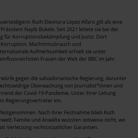
rteidigerin Ruth Eleonora López Alfaro gilt als eine
Präsident Nayib Bukele. Seit 2021 leitete sie bei der
ng für Korruptionsbekämpfung und Justiz. Dort
r Korruption, Machtmissbrauch und
ternationale Aufmerksamkeit erhielt sie unter
einflussreichsten Frauen der Welt der BBC im Jahr
rwürfe gegen die salvadorianische Regierung, darunter
rechtswidrige Überwachung von Journalist*innen und
hrend der Covid-19-Pandemie. Unter ihrer Leitung
en Regierungsvertreter ein.
r festgenommen. Nach ihrer Festnahme blieb Ruth
elt; Familie und Anwälte wussten zeitweise nicht, wo
als Verletzung rechtsstaatlicher Garantien.