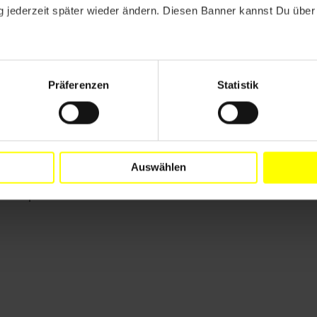
 jederzeit später wieder ändern. Diesen Banner kannst Du über 
sen;
ng zu ihrer Familie, ihrem Rechtsbeistand und angemessen
it ihrer Festnahme ausgesetzt ist;
Präferenzen
Statistik
eramerikanischen Menschenrechtskommission (IACHR) gewäh
g ("reserva") aufzuheben, um Transparenz und ihr Recht au
rer fortgesetzten Untersuchungshaft im Einklang mit den i
Auswählen
uth López wäre ein Zeichen für das Bekenntnis zu einem o