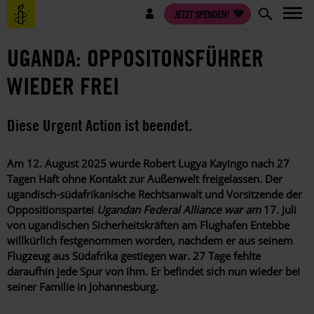
Direkt
Benutzermenü
JETZT SPENDEN!
zum
Inhalt
UGANDA: OPPOSITONSFÜHRER
WIEDER FREI
Diese Urgent Action ist beendet.
Am 12. August 2025 wurde Robert Lugya Kayingo nach 27
Tagen Haft ohne Kontakt zur Außenwelt freigelassen. Der
ugandisch-südafrikanische Rechtsanwalt und Vorsitzende der
Oppositionspartei
Ugandan Federal Alliance war am
17. Juli
von ugandischen Sicherheitskräften am Flughafen Entebbe
willkürlich festgenommen worden, nachdem er aus seinem
Flugzeug aus Südafrika gestiegen war. 27 Tage fehlte
daraufhin jede Spur von ihm. Er befindet sich nun wieder bei
seiner Familie in Johannesburg.