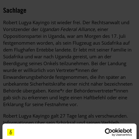
Sachlage
Robert Lugya Kayingo ist wieder frei. Der Rechtsanwalt und
Vorsitzender der
Ugandan Federal Alliance
, einer
Oppositionspartei in Uganda, war am Morgen des 17. Juli
festgenommen worden, als sein Flugzeug aus Südafrika auf
dem Flughafen Entebbe landete. Er lebt mit seiner Familie in
Südafrika und war nach Uganda gereist, um an der
Beerdigung seines Onkels teilzunehmen. Bei der Landung
wurde er willkürlich von Vertreter*innen der
Einwanderungsbehörde festgenommen, die ihn später an
unbekannte Sicherheitskräfte einer nicht näher bezeichneten
Behörde übergaben. Keine*r der Behördenvertreter*innen
gab sich zu erkennen und legte einen Haftbefehl oder eine
Erklärung für seine Festnahme vor.
Robert Lugya Kayingo galt 27 Tage lang als verschwunden.
Informationen über sein Schicksal und seinen Verbleib
wurden von den Behörden nicht bekannt gegeben. Somit war
er ein Opfer des Verschwindenlassens.