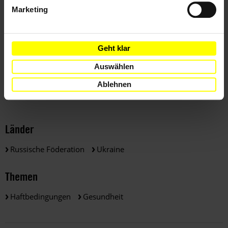
Marketing
Downloads
UA-079/2019-2
Geht klar
(PDF, 73.88 KB)
Auswählen
Weitere Informationen
Ablehnen
Länder
Russische Föderation
Ukraine
Themen
Haftbedingungen
Gesundheit