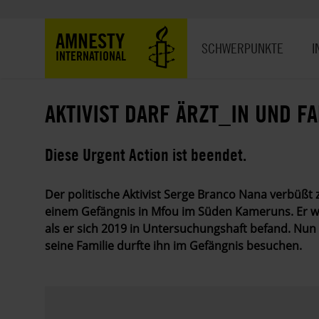
Direkt
zum
Hauptnavigation
AMNESTY
Inhalt
SCHWERPUNKTE
I
INTERNATIONAL
AKTIVIST DARF ÄRZT_IN UND F
Diese Urgent Action ist beendet.
Der politische Aktivist Serge Branco Nana verbüßt z
einem Gefängnis in Mfou im Süden Kameruns. Er wir
als er sich 2019 in Untersuchungshaft befand. Nun
seine Familie durfte ihn im Gefängnis besuchen.