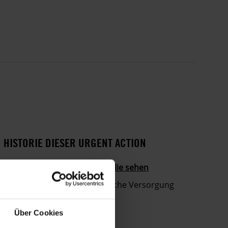
HISTORIE DIESER URGENT ACTION
Aktivist darf Ärzt_in und Familie sehen
Nach Folter ohne medizinische Versorgung
Über Cookies