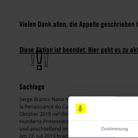
Vielen Dank allen, die Appelle geschrieben
Diese Aktion ist beendet. Hier geht es zu ak
Sachlage
Serge Branco Nana ist ein politischer Aktivist un
la Renaissance du Cameroun), die von Maurice Kam
Oktober 2018 rief die MRC zu friedlichen Protestm
Hunderte Protestierende, darunter auch Serge B
und anschließend im Zentralgefängnis Kondengui i
Zustimmung
Am 22. Juli 2019 brach in dem Gefängnis ein Aufst