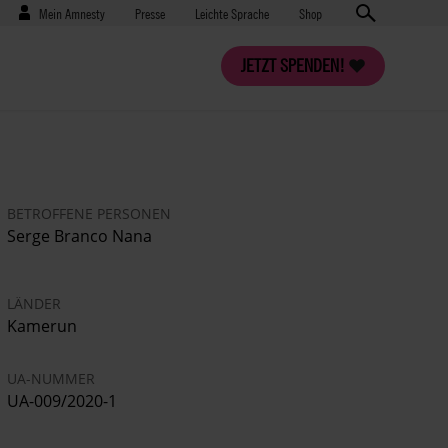
Benutzermenü
Presse
Mein Amnesty
Presse
Leichte Sprache
Shop
JETZT SPENDEN!
BETROFFENE PERSONEN
Serge Branco Nana
LÄNDER
Kamerun
UA-NUMMER
UA-009/2020-1