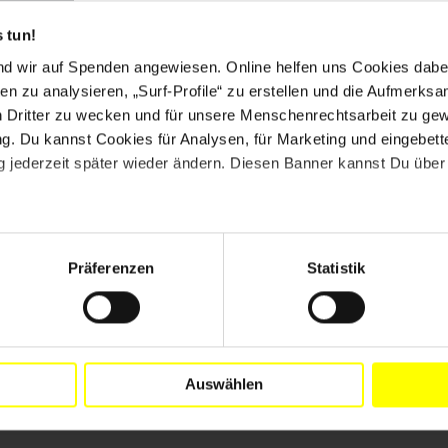
es Landes und Oppositionsmitglieder den
 tun!
rzögerungen ihrer Gerichtsverfahren und die sehr
 aufmerksam zu machen. Später stürmten
nd wir auf Spenden angewiesen. Online helfen uns Cookies dabe
 ab. Ein Teil des Gefängnisses brannte nieder.
en zu analysieren, „Surf-Profile“ zu erstellen und die Aufmerksa
n Dritter zu wecken und für unsere Menschenrechtsarbeit zu ge
iator_innen des Aufstands zu gehören, und im August
. Du kannst Cookies für Analysen, für Marketing und eingebettet
. Er wurde in ein Gefängnis gebracht, das mehr als 50
 jederzeit später wieder ändern. Diesen Banner kannst Du über 
und weit weg von der Region, in der seine Familie und
e Sicherheit der Armee (Secrétariat d’Etat à la Défense,
efängnis in Mfou, Südkamerun, verlegte. Er klagte über
en und benötigte in der Folge dringend medizinische
Präferenzen
Statistik
er der Kontakt zu ihm verweigert.
in zu sehen. Außerdem durfte ihn seine Familie im
etzes erforderlich. Vielen Dank allen, die Appelle
Auswählen