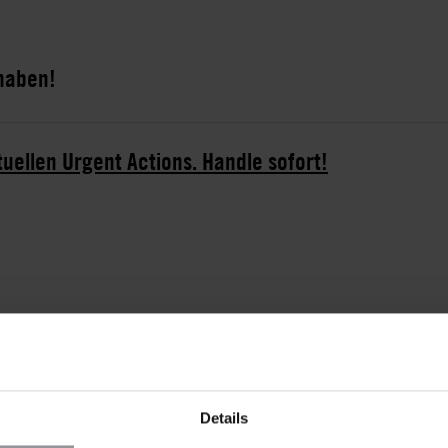
 haben!
tuellen Urgent Actions. Handle sofort!
d Mitglied der Oppositionspartei MRC (Mouvement pour
to geführt wird. Nach den Präsidentschaftswahlen im
ärschen gegen Unregelmäßigkeiten bei der Wahl auf.
ranco Nana, wurden am 26. Januar 2019 festgenommen
n Yaoundé, der Hauptstadt von Kamerun, inhaftiert.
Details
and aus. Berichten zufolge nahmen bewaffnete