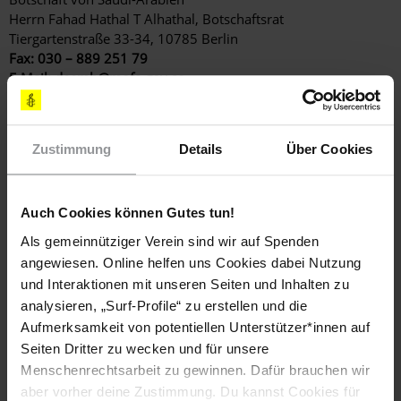
Herrn Fahad Hathal T Alhathal, Botschaftsrat
Tiergartenstraße 33-34, 10785 Berlin
Fax: 030 – 889 251 79
E-Mail:
deemb@mofa.gov.sa
(Standardbrief: 0,95 €)
BETROFFENE PERSONEN
Manahel al-Otaibi
Zustimmung
Details
Über Cookies
LÄNDER
Auch Cookies können Gutes tun!
Saudi-Arabien
Als gemeinnütziger Verein sind wir auf Spenden
angewiesen. Online helfen uns Cookies dabei Nutzung
DATUM
und Interaktionen mit unseren Seiten und Inhalten zu
27. März 2026
analysieren, „Surf-Profile“ zu erstellen und die
Aufmerksamkeit von potentiellen Unterstützer*innen auf
Setzt euch für Manahel al-Otaibi ein!
Seiten Dritter zu wecken und für unsere
Menschenrechtsarbeit zu gewinnen. Dafür brauchen wir
aber vorher deine Zustimmung. Du kannst Cookies für