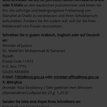
oder E-Mails
an den saudischen Justizminister und bitten Sie
ihn, die sofortige und bedingungslose Freilassung von
Manahel al-Otaibi zu veranlassen und ihren Schuldspruch
aufzuheben. Fordern Sie ihn zudem auf, sich für die freie
Kleiderwahl von Frauen einzusetzen.
Schreiben Sie in gutem Arabisch, Englisch oder auf Deutsch
an:
Minister of Justice
Dr. Walid bin Muhammad Al Sama'ani
Riyadh
Postal Code 11472
P.O. Box 7775
SAUDI-ARABIEN
E-Mail:
1950@moj.gov.sa
oder
minister-office@moj.gov.sa
X: @MojKsa
(
Anrede:
Your Excellency / Sehr geehrter Herr Minister)
(Standardbrief Luftpost bis 20 g: 1,25 €)
Senden Sie bitte eine Kopie Ihres Schreibens an:
Botschaft von Saudi-Arabien