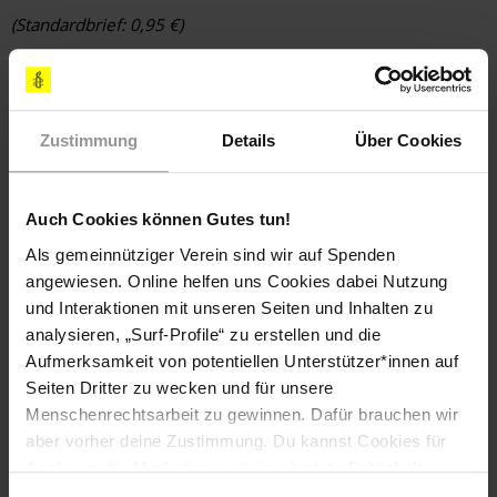
(Standardbrief: 0,95 €)
BETROFFENE PERSONEN
Mzia Amaghlobeli
Zustimmung
Details
Über Cookies
LÄNDER
Georgien
Auch Cookies können Gutes tun!
DATUM
Als gemeinnütziger Verein sind wir auf Spenden
31. Oktober 2025
angewiesen. Online helfen uns Cookies dabei Nutzung
und Interaktionen mit unseren Seiten und Inhalten zu
Setzt euch für die fachärztliche Behandlung von
analysieren, „Surf-Profile“ zu erstellen und die
Mzia Amaghlobeli ein!
Aufmerksamkeit von potentiellen Unterstützer*innen auf
Seiten Dritter zu wecken und für unsere
Menschenrechtsarbeit zu gewinnen. Dafür brauchen wir
aber vorher deine Zustimmung. Du kannst Cookies für
Diese Aktion ist beendet. Hier geht es zu aktuellen
Analysen, für Marketing und eingebettete Drittinhalte
Briefen gegen das Vergessen. Handle sofort!
auch ablehnen, oder deine Meinung jederzeit später