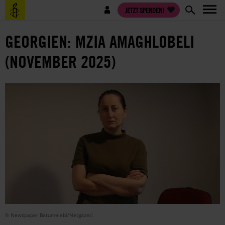
Direkt
Benutzermenü
JETZT SPENDEN!
zum
Inhalt
GEORGIEN: MZIA AMAGHLOBELI
(NOVEMBER 2025)
© Newspaper Batumelebi/Netgazeti