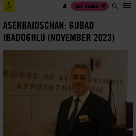
Direkt
Benutzermenü
JETZT SPENDEN!
zum
Inhalt
ASERBAIDSCHAN: GUBAD
IBADOGHLU (NOVEMBER 2023)