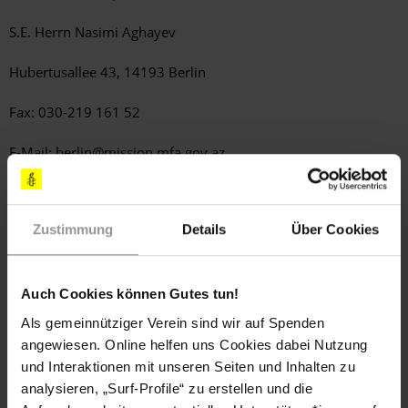
S.E. Herrn Nasimi Aghayev
Hubertusallee 43, 14193 Berlin
Fax: 030-219 161 52
E-Mail:
berlin@mission.mfa.gov.az
(Standardbrief: 0,85 €)
BETROFFENE PERSONEN
Zustimmung
Details
Über Cookies
Gubad Ibadoghlu
Auch Cookies können Gutes tun!
LÄNDER
Als gemeinnütziger Verein sind wir auf Spenden
Aserbaidschan
angewiesen. Online helfen uns Cookies dabei Nutzung
und Interaktionen mit unseren Seiten und Inhalten zu
DATUM
analysieren, „Surf-Profile“ zu erstellen und die
28. Oktober 2023