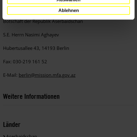
Sende eine Kopie an
Ablehnen
Botschaft der Republik Aserbaidschan
S.E. Herrn Nasimi Aghayev
Hubertusallee 43, 14193 Berlin
Fax: 030-219 161 52
E-Mail:
berlin@mission.mfa.gov.az
Weitere Informationen
Länder
Aserbaidschan