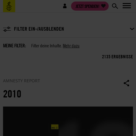
Direkt
Benutzermenü
JETZT SPENDEN!
zum
Inhalt
FILTER EIN-/AUSBLENDEN
MEINE FILTER:
Filter deine Inhalte.
Mehr dazu
2135 ERGEBNISSE
AMNESTY REPORT
2010