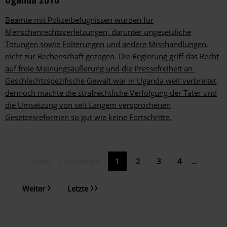
Beamte mit Polizeibefugnissen wurden für
Menschenrechtsverletzungen, darunter ungesetzliche
Tötungen sowie Folterungen und andere Misshandlungen,
nicht zur Rechenschaft gezogen. Die Regierung griff das Recht
auf freie Meinungsäußerung und die Pressefreiheit an.
Geschlechtsspezifische Gewalt war in Uganda weit verbreitet,
dennoch machte die strafrechtliche Verfolgung der Täter und
die Umsetzung von seit Langem versprochenen
Gesetzesreformen so gut wie keine Fortschritte.
Erste
Vorherige
Erste
Vorherige
Aktuelle
1
Page
2
Page
3
Page
4
…
Seitennummerierung
Seite
Seite
Seite
Nächste
Letzte
Weiter
Letzte
Seite
Seite