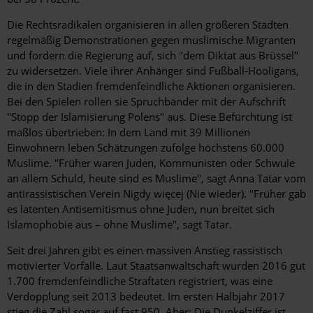
Die Rechtsradikalen organisieren in allen größeren Städten
regelmäßig Demonstrationen gegen muslimische Migranten
und fordern die Regierung auf, sich "dem Diktat aus Brüssel"
zu widersetzen. Viele ihrer Anhänger sind Fußball-Hooligans,
die in den Stadien fremdenfeindliche Aktionen organisieren.
Bei den Spielen rollen sie Spruchbänder mit der Aufschrift
"Stopp der Islamisierung Polens" aus. Diese Befürchtung ist
maßlos übertrieben: In dem Land mit 39 Millionen
Einwohnern leben Schätzungen zufolge höchstens 60.000
Muslime. "Früher waren Juden, Kommunisten oder Schwule
an allem Schuld, heute sind es Muslime", sagt Anna Tatar vom
antirassistischen Verein Nigdy więcej (Nie wieder). "Früher gab
es latenten Antisemitismus ohne Juden, nun breitet sich
Islamophobie aus – ohne Muslime", sagt Tatar.
Seit drei Jahren gibt es einen massiven Anstieg rassistisch
motivierter Vorfälle. Laut Staatsanwaltschaft wurden 2016 gut
1.700 fremdenfeindliche Straftaten registriert, was eine
Verdopplung seit 2013 bedeutet. Im ersten Halbjahr 2017
stieg die Zahl sogar auf fast 950. Aber: Die Dunkelziffer ist