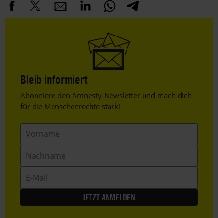
Bleib informiert
Header
Abonniere den Amnesty-Newsletter und mach dich
Text
für die Menschenrechte stark!
Vorname
Nachname
E-
Mail