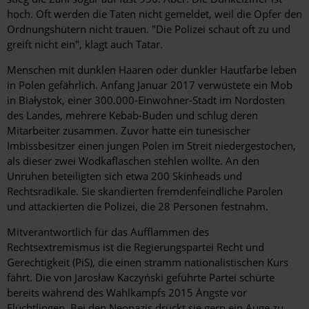
hoch. Oft ­werden die Taten nicht gemeldet, weil die Opfer den
Ordnungshütern nicht trauen. "Die Polizei schaut oft zu und
greift nicht ein", klagt auch Tatar.
Menschen mit dunklen Haaren oder dunkler Hautfarbe leben
in Polen gefährlich. Anfang Januar 2017 verwüstete ein Mob
in ­Białystok, einer 300.000-Einwohner-Stadt im Nordosten
des Landes, mehrere Kebab-Buden und schlug deren
Mitarbeiter zusammen. Zuvor hatte ein tunesischer
Imbissbesitzer einen jungen ­Polen im Streit niedergestochen,
als dieser zwei Wodkaflaschen stehlen wollte. An den
Unruhen beteiligten sich etwa 200 Skin­heads und
Rechtsradikale. Sie skandierten fremdenfeindliche ­Parolen
und attackierten die Polizei, die 28 Personen festnahm.
Mitverantwortlich für das Aufflammen des
Rechtsextremismus ist die Regierungspartei Recht und
Gerechtigkeit (PiS), die einen stramm nationalistischen Kurs
fährt. Die von Jarosław Kaczyński geführte Partei schürte
bereits während des Wahlkampfs 2015 Ängste vor
Flüchtlingen. Bei den Neonazis drückt sie gern ein Auge zu.