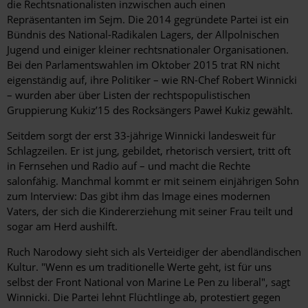
die Rechtsnationalisten inzwischen auch einen
Repräsentanten im Sejm. Die 2014 gegründete Partei ist ein
Bündnis des National-Radikalen Lagers, der Allpolnischen
Jugend und einiger kleiner rechtsnationaler Organisationen.
Bei den Parlamentswahlen im Oktober 2015 trat RN nicht
eigenständig auf, ihre Politiker – wie RN-Chef Robert Winnicki
– wurden aber über Listen der rechtspopulistischen
Gruppierung Kukiz’15 des Rocksängers ­Paweł Kukiz gewählt.
Seitdem sorgt der erst 33-jährige Winnicki landesweit für
Schlagzeilen. Er ist jung, gebildet, rhetorisch versiert, tritt oft
in Fernsehen und Radio auf – und macht die Rechte
salonfähig. Manchmal kommt er mit seinem einjährigen Sohn
zum Interview: Das gibt ihm das Image eines modernen
Vaters, der sich die Kindererziehung mit seiner Frau teilt und
sogar am Herd aushilft.
Ruch Narodowy sieht sich als Verteidiger der abendländischen
Kultur. "Wenn es um traditionelle Werte geht, ist für uns
selbst der Front National von Marine Le Pen zu liberal", sagt
Winnicki. Die Partei lehnt Flüchtlinge ab, protestiert gegen