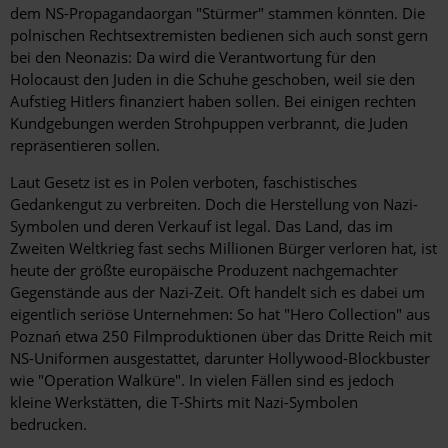
dem NS-Propagandaorgan "Stürmer" stammen könnten. Die
polnischen Rechtsextremisten bedienen sich auch sonst gern
bei den Neonazis: Da wird die Verantwortung für den
Holocaust den Juden in die Schuhe geschoben, weil sie den
Aufstieg Hitlers finanziert haben sollen. Bei einigen rechten
Kundgebungen werden Strohpuppen verbrannt, die Juden
repräsentieren sollen.
Laut Gesetz ist es in Polen verboten, faschistisches
Gedankengut zu verbreiten. Doch die Herstellung von Nazi-
Symbolen und deren Verkauf ist legal. Das Land, das im
Zweiten Weltkrieg fast sechs Millionen Bürger verloren hat, ist
heute der größte europäische Produzent nachgemachter
Gegenstände aus der Nazi-Zeit. Oft handelt sich es dabei um
eigentlich seriöse Unternehmen: So hat "Hero Collection" aus
Poznań etwa 250 Filmproduktionen über das Dritte Reich mit
NS-Uniformen ausgestattet, darunter Hollywood-Blockbuster
wie "Operation Walküre". In vielen ­Fällen sind es jedoch
kleine Werkstätten, die T-Shirts mit Nazi-Symbolen
bedrucken.