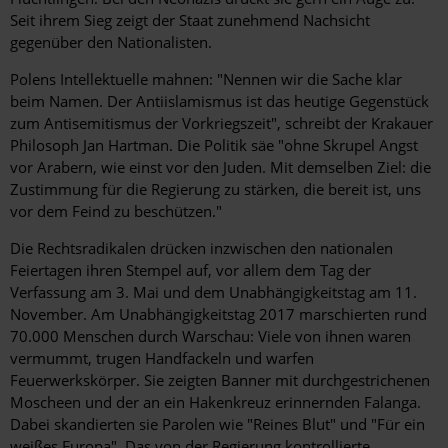
Seit ihrem Sieg zeigt der Staat zunehmend Nachsicht
gegenüber den Nationalisten.
Polens Intellektuelle mahnen: "Nennen wir die Sache klar
beim Namen. Der Antiislamismus ist das heutige Gegenstück
zum Antisemitismus der Vorkriegszeit", schreibt der Krakauer
Philosoph Jan Hartman. Die Politik säe "ohne Skrupel Angst
vor Arabern, wie einst vor den Juden. Mit demselben Ziel: die
Zustimmung für die Regierung zu stärken, die bereit ist, uns
vor dem Feind zu beschützen."
Die Rechtsradikalen drücken inzwischen den nationalen
Feiertagen ihren Stempel auf, vor allem dem Tag der
Verfassung am 3. Mai und dem Unabhängigkeitstag am 11.
November. Am Unabhängigkeitstag 2017 marschierten rund
70.000 Menschen durch Warschau: Viele von ihnen waren
vermummt, trugen Handfackeln und warfen
Feuerwerkskörper. Sie zeigten Banner mit durchgestrichenen
Moscheen und der an ein Hakenkreuz erinnernden Falanga.
Dabei skandierten sie Parolen wie "Reines Blut" und "Für ein
weißes Europa". Das von der Regierung kontrollierte