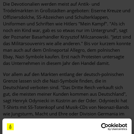
Die Devotionalien werden meist auf Antik- und
Trödelmärkten in Großstädten angeboten: Eiserne Kreuze und
Offiziers­dolche, SS-Abzeichen und Schulterklappen,
Uniformen und Schriften wie Hitlers "Mein Kampf". "Als ich
noch ein Kind war, gab es so etwas nur im Untergrund", sagt
der Poznańer ­Basarhändler Krzysztof Milczanowski. "Jetzt sind
das Militärsouvenirs wie alle anderen." Bis vor kurzem konnte
man auch auf dem Onlineportal Allegro, dem polnischen
Ebay, Nazi-Symbole kaufen. Erst nach Protesten untersagte
das Unternehmen in diesem Jahr den Handel damit.
Vor allem auf den Märkten entlang der deutsch-polnischen
Grenze lassen sich die Nazi-Symbole finden, die in
Deutschland verboten sind. "Das Dritte Reich verkauft sich
gut, die meisten meiner Kunden kommen aus Deutschland",
sagt Henryk Odyniecki in Küstrin an der Oder. Odyniecki hat
T-Shirts mit SS-­Totenkopf und Musik-CDs von Neonazi-Bands
wie Jungsturm, Macht und Ehre oder Division Germania im
Angebot. Er sei kein Nazi, stellt der Händler klar. Die
Liedertexte verstehe er nicht. Ein Foto vor seinem Stand lehnt
er aber vehement ab.