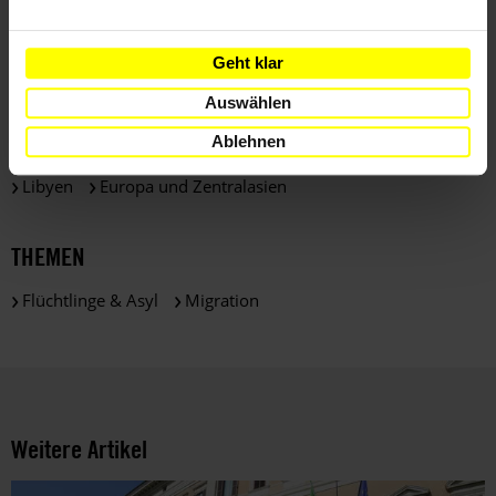
Geht klar
Auswählen
LÄNDER
Ablehnen
Libyen
Europa und Zentralasien
THEMEN
Flüchtlinge & Asyl
Migration
Weitere Artikel