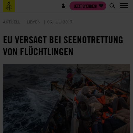
Direkt
Benutzermenü
JETZT SPENDEN!
zum
Inhalt
AKTUELL
LIBYEN
06. JULI 2017
EU VERSAGT BEI SEENOTRETTUNG
VON FLÜCHTLINGEN