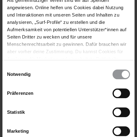
Als gemeinnütziger Verein sind wir auf Spenden
Weitere Informationen zum Thema Flüchtlinge und Asyl
angewiesen. Online helfen uns Cookies dabei Nutzung
findest du auf www.amnesty.de/fluechtlinge
und Interaktionen mit unseren Seiten und Inhalten zu
analysieren, „Surf-Profile“ zu erstellen und die
Downloads
Aufmerksamkeit von potentiellen Unterstützer*innen auf
Seiten Dritter zu wecken und für unsere
Amnesty-Bericht "A perfect storm: The failure of
Menschenrechtsarbeit zu gewinnen. Dafür brauchen wir
European policies in the Central Mediterranean“
aber vorher deine Zustimmung. Du kannst Cookies für
(PDF, 737.11 KB)
Analysen, für Marketing und eingebettete Drittinhalte
auch ablehnen, oder deine Meinung jederzeit später
Einwilligungsauswahl
wieder ändern. Diesen Banner kannst Du über den Link
Notwendig
im Footer schnell wieder aufrufen.
Schlagworte
Datenschutzerklärung
Präferenzen
Libyen
Europa Und Zentralasien
Aktuell
Flüchtlinge & Asyl
Migration
Flüchtlingsschutz
Statistik
Marketing
Teile diesen Beitrag