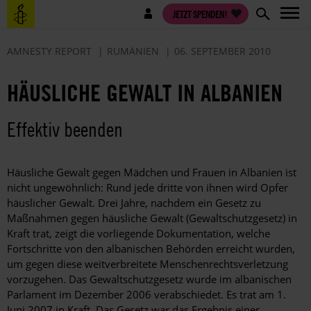
Direkt
Benutzermenü
JETZT SPENDEN!
zum
Inhalt
AMNESTY REPORT
RUMÄNIEN
06. SEPTEMBER 2010
HÄUSLICHE GEWALT IN ALBANIEN
Effektiv beenden
Häusliche Gewalt gegen Mädchen und Frauen in Albanien ist
nicht ungewöhnlich: Rund jede dritte von ihnen wird Opfer
häuslicher Gewalt. Drei Jahre, nachdem ein Gesetz zu
Maßnahmen gegen häusliche Gewalt (Gewaltschutzgesetz) in
Kraft trat, zeigt die vorliegende Dokumentation, welche
Fortschritte von den albanischen Behörden erreicht wurden,
um gegen diese weitverbreitete Menschenrechtsverletzung
vorzugehen. Das Gewaltschutzgesetz wurde im albanischen
Parlament im Dezember 2006 verabschiedet. Es trat am 1.
Juni 2007 in Kraft. Das Gesetz war das Ergebnis einer