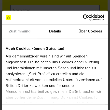
Vorname
Nachname
E-
Zustimmung
Details
Über Cookies
Mail
Auch Cookies können Gutes tun!
Ich habe die
Datenschutzrichtlinie
und die
Als gemeinnütziger Verein sind wir auf Spenden
Nutzungsbedingungen
gelesen und stimme
angewiesen. Online helfen uns Cookies dabei Nutzung
ihnen zu.
und Interaktionen mit unseren Seiten und Inhalten zu
analysieren, „Surf-Profile“ zu erstellen und die
Aufmerksamkeit von potentiellen Unterstützer*innen auf
Seiten Dritter zu wecken und für unsere
Menschenrechtsarbeit zu gewinnen. Dafür brauchen wir
aber vorher deine Zustimmung. Du kannst Cookies für
Weitere Artikel
Analysen, für Marketing und eingebettete Drittinhalte
auch ablehnen, oder deine Meinung jederzeit später