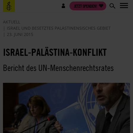
Direkt
Benutzermenü
JETZT SPENDEN!
zum
Inhalt
AKTUELL
ISRAEL UND BESETZTES PALÄSTINENSISCHES GEBIET
23. JUNI 2015
ISRAEL-PALÄSTINA-KONFLIKT
Bericht des UN-Menschenrechtsrates