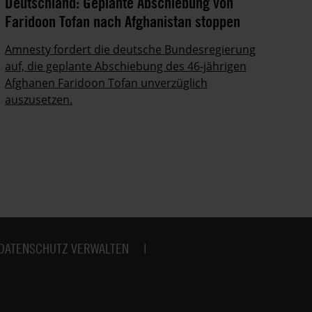
Deutschland: Geplante Abschiebung von
Ze
Faridoon Tofan nach Afghanistan stoppen
An
Ge
Amnesty fordert die deutsche Bundesregierung
auf, die geplante Abschiebung des 46-jährigen
Ze
Afghanen Faridoon Tofan unverzüglich
kä
auszusetzen.
no
DATENSCHUTZ VERWALTEN