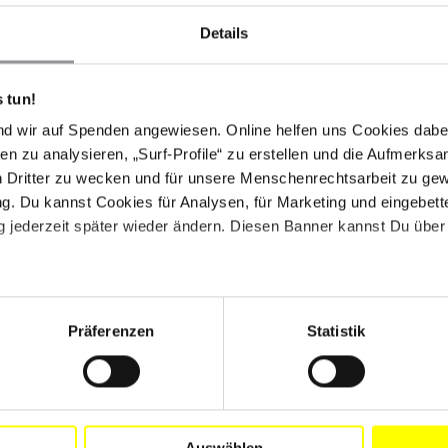
e USA, weil die Vereinigten Staaten der größte
Details
igen Mitglieder im UNO-Sicherheitsrat sind. Deshalb
ade Treaty" zu unterstützen. Die Konferenz hat heute
 tun!
echt erhalten.
nd wir auf Spenden angewiesen. Online helfen uns Cookies dabe
en zu analysieren, „Surf-Profile“ zu erstellen und die Aufmerksa
n Dritter zu wecken und für unsere Menschenrechtsarbeit zu ge
. Du kannst Cookies für Analysen, für Marketing und eingebettet
 jederzeit später wieder ändern. Diesen Banner kannst Du über 
Präferenzen
Statistik
Drucken
Auswählen