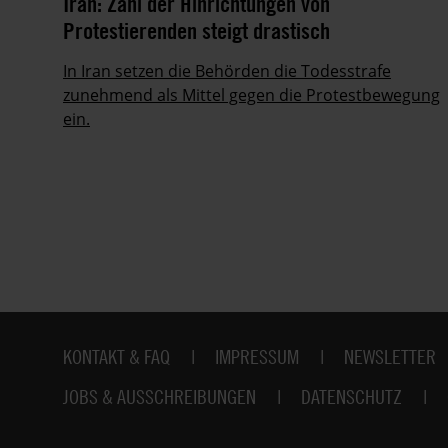
it
Iran: Zahl der Hinrichtungen von
Protestierenden steigt drastisch
ie
In Iran setzen die Behörden die Todesstrafe
zunehmend als Mittel gegen die Protestbewegung
ein.
Fußbereich
KONTAKT & FAQ
IMPRESSUM
NEWSLETTER
JOBS & AUSSCHREIBUNGEN
DATENSCHUTZ