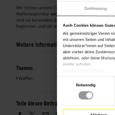
Wir richten unsere Forderungen insbesondere an di
Zustimmung
Waffenexporteur weltweit und eines der fünf ständ
sind sie besonders dazu verpflichtet, den "Arms Tr
Auch Cookies können Gutes
begonnen, und wir wollen den Druck weiterhin aufr
Als gemeinnütziger Verein si
mit unseren Seiten und Inhalt
Weitere Informationen
Unterstützer*innen auf Seite
aber vorher deine Zustimmung
ablehnen, oder deine Meinung
wieder aufrufen.
Themen
Datenschutzerklärung
Waffen
Einwilligungsauswahl
Notwendig
Teile diesen Beitrag
Ablehnen