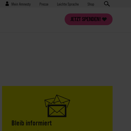
Benutzermenü
Presse
Mein Amnesty
Presse
Leichte Sprache
Shop
JETZT SPENDEN!
Bleib informiert