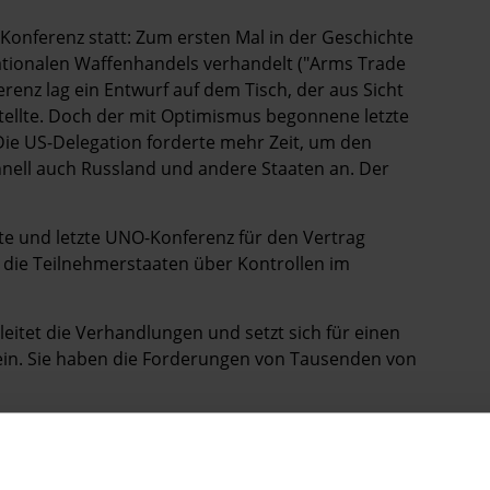
-Konferenz statt: Zum ersten Mal in der Geschichte
nationalen Waffenhandels verhandelt ("Arms Trade
renz lag ein Entwurf auf dem Tisch, der aus Sicht
tellte. Doch der mit Optimismus begonnene letzte
Die US-Delegation forderte mehr Zeit, um den
hnell auch Russland und andere Staaten an. Der
ite und letzte UNO-Konferenz für den Vertrag
die Teilnehmerstaaten über Kontrollen im
eitet die Verhandlungen und setzt sich für einen
n. Sie haben die Forderungen von Tausenden von
er Unterschrift starke Kontrollen im weltweiten
iften heute an US-Botschafter Murphy in Berlin
die Listen persönlich zu übergeben.