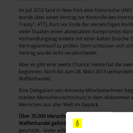
Im Juli 2012 fand in New York eine historische UNO
wurde über einen Vertrag zur Kontrolle des inter
Treaty", ATT). Kurz vor Ende der vierwöchigen Konfe
vieler Staaten einen akzeptablen Kompromiss dars
Verhandlungstag endete mit einer kalten Dusche: 
Vertragsentwurf zu prüfen. Dem schlossen sich sc
Vertrag wurde nicht verabschiedet.
Aber es gibt eine zweite Chance: Heute hat die zwe
begonnen. Noch bis zum 28. März 2013 verhandeln 
Waffenhandel.
Eine Delegation von Amnesty-MitarbeiterInnen begl
starken Menschenrechtschutz in dem Abkommen ei
Menschen aus aller Welt im Gepäck.
Über 35.000 Menschen haben in Deutschland mit ihr
Waffenhandel gefordert.
Amnesty hat die Unterschr
geschickt - leider erhielten wir keinen Termin, um 