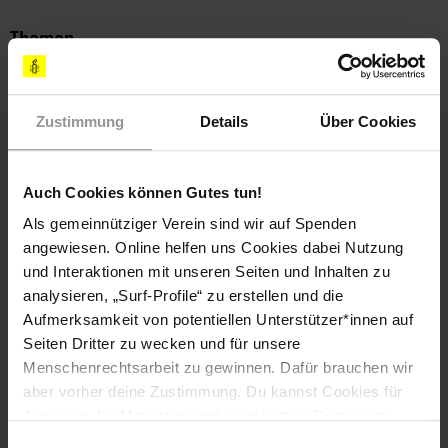
Themen
Justiz
Todesstrafe
Zustimmung
Details
Über Cookies
Teile diesen Beitrag
Auch Cookies können Gutes tun!
Als gemeinnütziger Verein sind wir auf Spenden
angewiesen. Online helfen uns Cookies dabei Nutzung
und Interaktionen mit unseren Seiten und Inhalten zu
analysieren, „Surf-Profile“ zu erstellen und die
Aufmerksamkeit von potentiellen Unterstützer*innen auf
Seiten Dritter zu wecken und für unsere
Bleib informiert
Menschenrechtsarbeit zu gewinnen. Dafür brauchen wir
aber vorher deine Zustimmung. Du kannst Cookies für
Header
Abonniere den Amnesty-Newsletter und mach dich
Analysen, für Marketing und eingebettete Drittinhalte
Text
für die Menschenrechte stark!
auch ablehnen, oder deine Meinung jederzeit später
Einwilligungsauswahl