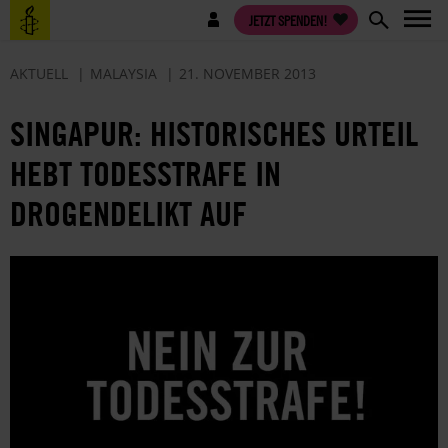
Direkt
Benutzermenü
JETZT SPENDEN!
zum
Inhalt
AKTUELL
MALAYSIA
21. NOVEMBER 2013
SINGAPUR: HISTORISCHES URTEIL
HEBT TODESSTRAFE IN
DROGENDELIKT AUF