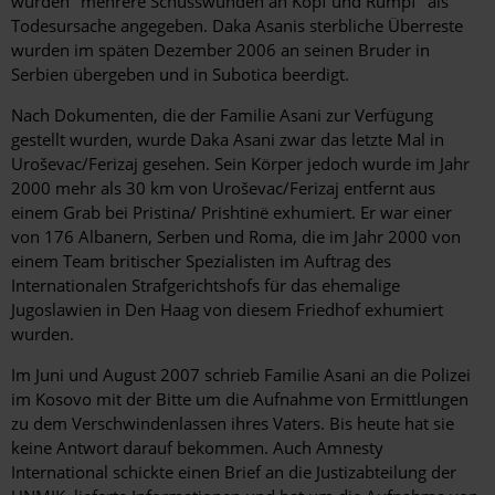
wurden "mehrere Schusswunden an Kopf und Rumpf" als
Todesursache angegeben. Daka Asanis sterbliche Überreste
wurden im späten Dezember 2006 an seinen Bruder in
Serbien übergeben und in Subotica beerdigt.
Nach Dokumenten, die der Familie Asani zur Verfügung
gestellt wurden, wurde Daka Asani zwar das letzte Mal in
Uroševac/Ferizaj gesehen. Sein Körper jedoch wurde im Jahr
2000 mehr als 30 km von Uroševac/Ferizaj entfernt aus
einem Grab bei Pristina/ Prishtinë exhumiert. Er war einer
von 176 Albanern, Serben und Roma, die im Jahr 2000 von
einem Team britischer Spezialisten im Auftrag des
Internationalen Strafgerichtshofs für das ehemalige
Jugoslawien in Den Haag von diesem Friedhof exhumiert
wurden.
Im Juni und August 2007 schrieb Familie Asani an die Polizei
im Kosovo mit der Bitte um die Aufnahme von Ermittlungen
zu dem Verschwindenlassen ihres Vaters. Bis heute hat sie
keine Antwort darauf bekommen. Auch Amnesty
International schickte einen Brief an die Justizabteilung der