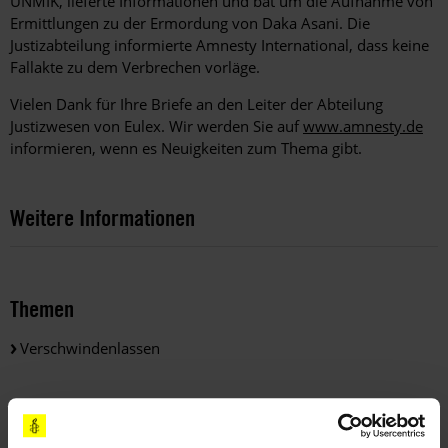
UNMIK, lieferte Informationen und bat um die Aufnahme von
Ermittlungen zu der Ermordung von Daka Asani. Die
Justizabteilung informierte Amnesty International, dass keine
Fallakte zu dem Verbrechen vorläge.
Vielen Dank für Ihre Briefe an den Leiter der Abteilung
Justizwesen von Eulex. Wir werden Sie auf
www.amnesty.de
informieren, wenn es Neuigkeiten zum Thema gibt.
Weitere Informationen
Themen
Verschwindenlassen
Teile diesen Beitrag