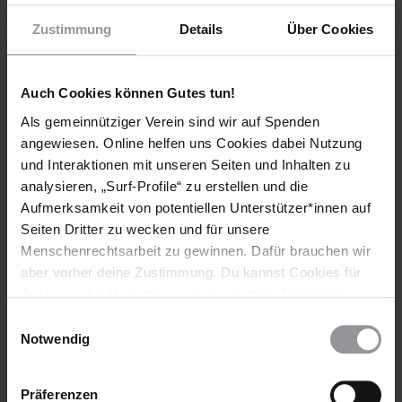
Zustimmung
Details
Über Cookies
Auch Cookies können Gutes tun!
Als gemeinnütziger Verein sind wir auf Spenden
angewiesen. Online helfen uns Cookies dabei Nutzung
und Interaktionen mit unseren Seiten und Inhalten zu
Bleib informiert
analysieren, „Surf-Profile“ zu erstellen und die
Header
Abonniere den Amnesty-Newsletter und mach dich
Aufmerksamkeit von potentiellen Unterstützer*innen auf
Text
für die Menschenrechte stark!
Seiten Dritter zu wecken und für unsere
Menschenrechtsarbeit zu gewinnen. Dafür brauchen wir
Vorname
aber vorher deine Zustimmung. Du kannst Cookies für
Analysen, für Marketing und eingebettete Drittinhalte
Nachname
auch ablehnen, oder deine Meinung jederzeit später
Einwilligungsauswahl
wieder ändern. Diesen Banner kannst Du über den Link
Notwendig
E-
im Footer schnell wieder aufrufen.
Mail
Datenschutzerklärung
Präferenzen