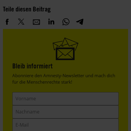
Teile diesen Beitrag
Bleib informiert
Header
Abonniere den Amnesty-Newsletter und mach dich
Text
für die Menschenrechte stark!
Vorname
Nachname
E-
Mail