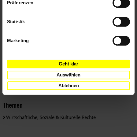
Präferenzen
Shell may have done on the impact of its operations on
the communities and the environment in the Niger Delta.
Statistik
Yours sincerely,
Marketing
Weitere Informationen
Geht klar
Auswählen
Länder
Ablehnen
Nigeria
Themen
Wirtschaftliche, Soziale & Kulturelle Rechte