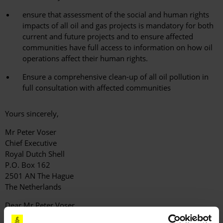
ensure that assessment of the social and human rights
impacts of all oil and gas projects is mandatory for both
current and future projects and to ensure affected
communities have full access to information on how oil
operations affect their human rights.
Ensure a comprehensive clean-up of all oil pollution in
full consultation with affected communities
Yours sincerely,
Mr Peter Voser
Chief Executive
Royal Dutch Shell
P.O. Box 162
2501 AN The Hague
The Netherlands
Dear Mr Peter Voser,