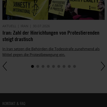
AKTUELL
IRAN
30.07.2026
Iran: Zahl der Hinrichtungen von Protestierenden
steigt drastisch
In Iran setzen die Behörden die Todesstrafe zunehmend als
Mittel gegen die Protestbewegung ein.
Fußbereich
KONTAKT & FAQ