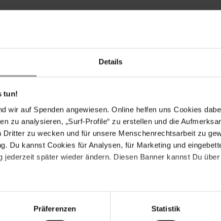
tuellen Urgent Actions. Handle sofort!
Details
 tun!
1. Dezember 2012 von der Abteilung der Polizei für
Division – TID) ohne Haftbefehl festgenommen worden.
nd wir auf Spenden angewiesen. Online helfen uns Cookies dabe
dentischer Proteste gegen die Bemühungen der
en zu analysieren, „Surf-Profile“ zu erstellen und die Aufmerksa
 Maaveerar Naal (Heldentages), ein von den Liberation
n Dritter zu wecken und für unsere Menschenrechtsarbeit zu ge
Eelam" – LTTE) eingeführten Gedenktag, zu unterbinden.
. Du kannst Cookies für Analysen, für Marketing und eingebettet
 "Rehabilitationszentrum" in Welikanda gebracht, wo
 jederzeit später wieder ändern. Diesen Banner kannst Du über 
nt Rajapaksa ordnete am 12. Februar ihre Freilassung an,
 beim Bezirksentwicklungskomitee führte. Die Eltern der
ngereicht.
Präferenzen
Statistik