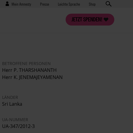
Benutzermenü
Presse
Mein Amnesty
Presse
Leichte Sprache
Shop
JETZT SPENDEN!
BETROFFENE PERSONEN
Herr P. THARSHANANTH
Herr K. JENEMAJEYAMENAN
LÄNDER
Sri Lanka
UA-NUMMER
UA-347/2012-3