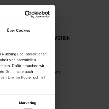
Über Cookies
HISTORIE DIESER URGENT ACTION
Zwei Studenten freigelassen
i Nutzung und Interaktionen
28. JANUAR 2013
mkeit von potentiellen
Zwei Studenten freigelassen
winnen. Dafür brauchen wir
Repression gegen Studierende
e Drittinhalte auch
den Link im Footer schnell
Studenten in Foltergefahr
Marketing