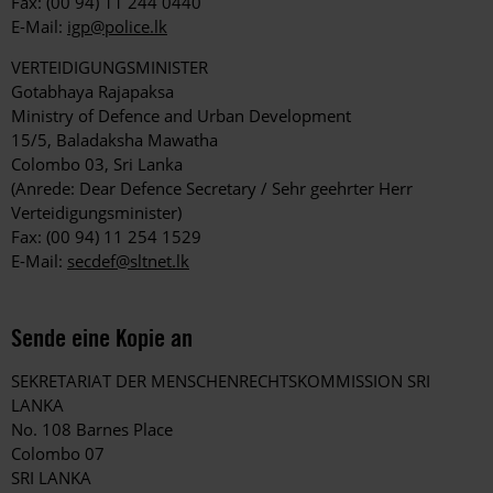
Fax: (00 94) 11 244 0440
E-Mail:
igp@police.lk
VERTEIDIGUNGSMINISTER
Gotabhaya Rajapaksa
Ministry of Defence and Urban Development
15/5, Baladaksha Mawatha
Colombo 03, Sri Lanka
(Anrede: Dear Defence Secretary / Sehr geehrter Herr
Verteidigungsminister)
Fax: (00 94) 11 254 1529
E-Mail:
secdef@sltnet.lk
Sende eine Kopie an
SEKRETARIAT DER MENSCHENRECHTSKOMMISSION SRI
LANKA
No. 108 Barnes Place
Colombo 07
SRI LANKA