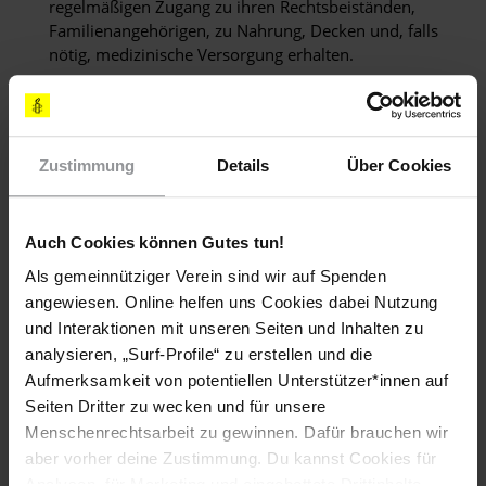
regelmäßigen Zugang zu ihren Rechtsbeiständen,
Familienangehörigen, zu Nahrung, Decken und, falls
nötig, medizinische Versorgung erhalten.
Ich möchte Sie dringend auffordern, die
Einschränkungen der freien Meinungsäußerung,
Versammlungs- und Vereinigungsfreiheit umgehend
aufzuheben, auch im Zusammenhang mit religiösen
Zustimmung
Details
Über Cookies
Veranstaltungen und Gedenkfeiern und die
Verantwortlichen für derartige Anschläge vor Gericht zu
bringen.
Auch Cookies können Gutes tun!
Als gemeinnütziger Verein sind wir auf Spenden
[APPELLE AN]
angewiesen. Online helfen uns Cookies dabei Nutzung
und Interaktionen mit unseren Seiten und Inhalten zu
POLIZEICHEF
analysieren, „Surf-Profile“ zu erstellen und die
N K Illangakoon
Aufmerksamkeit von potentiellen Unterstützer*innen auf
New Secretariat
Seiten Dritter zu wecken und für unsere
Colombo 1
Menschenrechtsarbeit zu gewinnen. Dafür brauchen wir
SRI LANKA
aber vorher deine Zustimmung. Du kannst Cookies für
(Anrede: Dear Inspector General / Sehr geehrter Herr
Analysen, für Marketing und eingebettete Drittinhalte