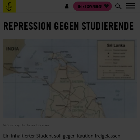
Direkt
Benutzermenü
JETZT SPENDEN!
zum
Inhalt
REPRESSION GEGEN STUDIERENDE
© Courtesy Uni Texas Libraries
Ein inhaftierter Student soll gegen Kaution freigelassen