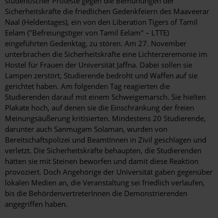
studentischer Proteste gegen die Bemühungen der
Sicherheitskräfte die friedlichen Gedenkfeiern des Maaveerar
Naal (Heldentages), ein von den Liberation Tigers of Tamil
Eelam ("Befreiungstiger von Tamil Eelam" – LTTE)
eingeführten Gedenktag, zu stören. Am 27. November
unterbrachen die Sicherheitskräfte eine Lichterzeremonie im
Hostel für Frauen der Universität Jaffna. Dabei sollen sie
Lampen zerstört, Studierende bedroht und Waffen auf sie
gerichtet haben. Am folgenden Tag reagierten die
Studierenden darauf mit einem Schweigemarsch. Sie hielten
Plakate hoch, auf denen sie die Einschränkung der freien
Meinungsäußerung kritisierten. Mindestens 20 Studierende,
darunter auch Sanmugam Solaman, wurden von
Bereitschaftspolizei und BeamtInnen in Zivil geschlagen und
verletzt. Die Sicherheitskräfte behaupten, die Studierenden
hätten sie mit Steinen beworfen und damit diese Reaktion
provoziert. Doch Angehörige der Universität gaben gegenüber
lokalen Medien an, die Veranstaltung sei friedlich verlaufen,
bis die BehördenvertreterInnen die Demonstrierenden
angegriffen haben.