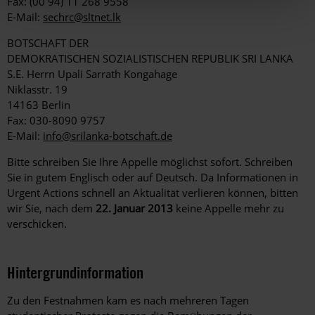
Fax: (00 94) 11 268 9558
E-Mail:
sechrc@sltnet.lk
BOTSCHAFT DER
DEMOKRATISCHEN SOZIALISTISCHEN REPUBLIK SRI LANKA
S.E. Herrn Upali Sarrath Kongahage
Niklasstr. 19
14163 Berlin
Fax: 030-8090 9757
E-Mail:
info@srilanka-botschaft.de
Bitte schreiben Sie Ihre Appelle möglichst sofort. Schreiben
Sie in gutem Englisch oder auf Deutsch. Da Informationen in
Urgent Actions schnell an Aktualität verlieren können, bitten
wir Sie, nach dem
22. Januar 2013
keine Appelle mehr zu
verschicken.
Hintergrundinformation
Hintergrund
Zu den Festnahmen kam es nach mehreren Tagen