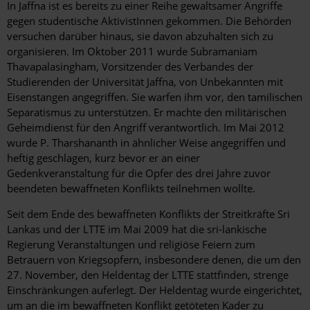
In Jaffna ist es bereits zu einer Reihe gewaltsamer Angriffe
gegen studentische AktivistInnen gekommen. Die Behörden
versuchen darüber hinaus, sie davon abzuhalten sich zu
organisieren. Im Oktober 2011 wurde Subramaniam
Thavapalasingham, Vorsitzender des Verbandes der
Studierenden der Universität Jaffna, von Unbekannten mit
Eisenstangen angegriffen. Sie warfen ihm vor, den tamilischen
Separatismus zu unterstützen. Er machte den militärischen
Geheimdienst für den Angriff verantwortlich. Im Mai 2012
wurde P. Tharshananth in ähnlicher Weise angegriffen und
heftig geschlagen, kurz bevor er an einer
Gedenkveranstaltung für die Opfer des drei Jahre zuvor
beendeten bewaffneten Konflikts teilnehmen wollte.
Seit dem Ende des bewaffneten Konflikts der Streitkräfte Sri
Lankas und der LTTE im Mai 2009 hat die sri-lankische
Regierung Veranstaltungen und religiöse Feiern zum
Betrauern von Kriegsopfern, insbesondere denen, die um den
27. November, den Heldentag der LTTE stattfinden, strenge
Einschränkungen auferlegt. Der Heldentag wurde eingerichtet,
um an die im bewaffneten Konflikt getöteten Kader zu