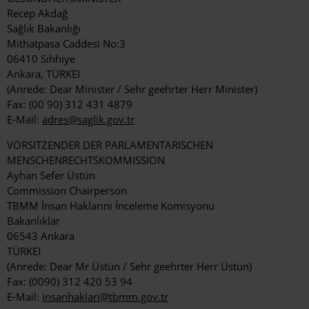
Recep Akdağ
Sağlık Bakanlığı
Mithatpasa Caddesi No:3
06410 Sıhhiye
Ankara, TÜRKEI
(Anrede: Dear Minister / Sehr geehrter Herr Minister)
Fax: (00 90) 312 431 4879
E-Mail:
adres@saglik.gov.tr
VORSITZENDER DER PARLAMENTARISCHEN
MENSCHENRECHTSKOMMISSION
Ayhan Sefer Üstün
Commission Chairperson
TBMM İnsan Haklarını İnceleme Komisyonu
Bakanlıklar
06543 Ankara
TÜRKEI
(Anrede: Dear Mr Üstün / Sehr geehrter Herr Üstün)
Fax: (0090) 312 420 53 94
E-Mail:
insanhaklari@tbmm.gov.tr