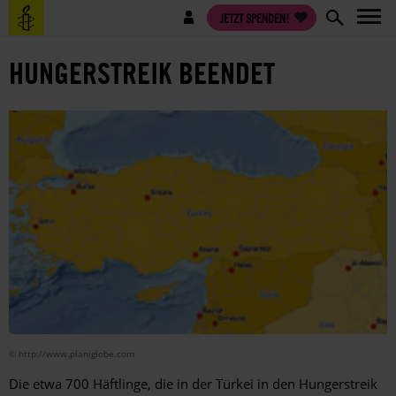
Direkt
Benutzermenü
JETZT SPENDEN!
zum
Inhalt
HUNGERSTREIK BEENDET
© http://www.planiglobe.com
Die etwa 700 Häftlinge, die in der Türkei in den Hungerstreik