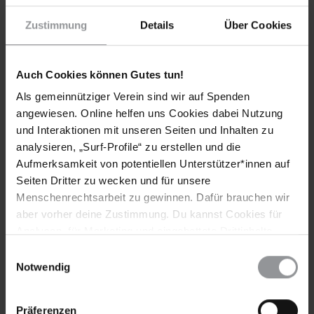
Ihre StrafverteidigerInnen erklärten Amnesty International
Zustimmung
Details
Über Cookies
gegenüber, das Urteil vor dem Kassationsgericht, dem
höchsten Gericht Ägyptens, anfechten zu wollen.
Es sind keine weiteren Appelle des Eilaktionsnetzes
Auch Cookies können Gutes tun!
erforderlich. Vielen Dank an alle, die sich an dieser Urgent
Als gemeinnütziger Verein sind wir auf Spenden
Action beteiligt haben.
angewiesen. Online helfen uns Cookies dabei Nutzung
HISTORIE DIESER URGENT ACTION
und Interaktionen mit unseren Seiten und Inhalten zu
analysieren, „Surf-Profile“ zu erstellen und die
Haftstrafen wegen Demonstrierens
Aufmerksamkeit von potentiellen Unterstützer*innen auf
Seiten Dritter zu wecken und für unsere
Erste Haftstrafen nach neuem Demonstrationsgesetz
Menschenrechtsarbeit zu gewinnen. Dafür brauchen wir
Aktivisten vor Gericht
aber vorher deine Zustimmung. Du kannst Cookies für
Analysen, für Marketing und eingebettete Drittinhalte
auch ablehnen, oder deine Meinung jederzeit später
Weitere Informationen
Einwilligungsauswahl
wieder ändern. Diesen Banner kannst Du über den Link
Notwendig
im Footer schnell wieder aufrufen.
Datenschutzerklärung
Präferenzen