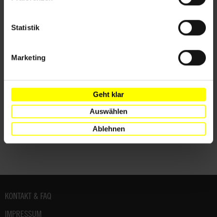
Länder
Ägypten
Statistik
Themen
Marketing
Gewaltlose Politische Gefangene
Geht klar
Teile diesen Beitrag
Auswählen
Ablehnen
Fußbereich
KONTAKT & FAQ
IMPRESSUM