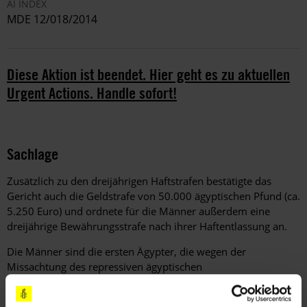
AI INDEX
MDE 12/018/2014
Diese Aktion ist beendet. Hier geht es zu aktuellen
Urgent Actions. Handle sofort!
Sachlage
Zusätzlich zu den dreijährigen Haftstrafen bestätigte das
Gericht auch die Geldstrafe von 50.000 ägyptischen Pfund (ca.
5.250 Euro) und ordnete für die Männer außerdem eine
dreijährige Bewährungsstrafe nach ihrer Haftentlassung an.
Die Männer sind die ersten Ägypter, die wegen der
Missachtung des repressiven ägyptischen
Demonstrationsgesetzes, das im November letzten Jahres
verabschiedet worden war, zu Haftstrafen verurteilt wurden.