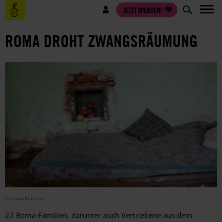
Direkt
Benutzermenü
JETZT SPENDEN!
zum
Inhalt
ROMA DROHT ZWANGSRÄUMUNG
© Sanja Knezevic
27 Roma-Familien, darunter auch Vertriebene aus dem