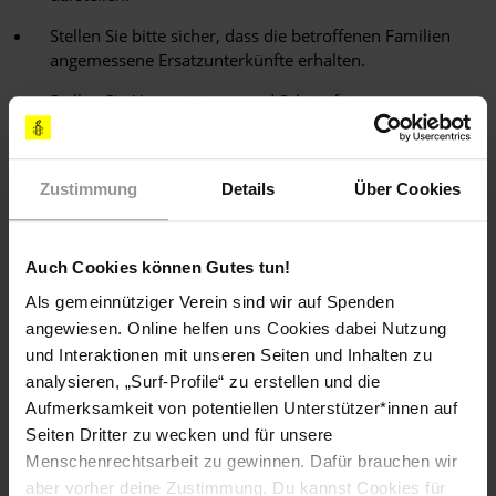
Stellen Sie bitte sicher, dass die betroffenen Familien
angemessene Ersatzunterkünfte erhalten.
Stellen Sie Unterstützung und Schutz für
Binnenvertriebene zur Verfügung, die in Serbien in
informellen Siedlungen wohnen, wie es die UN-Leitlinien
betreffend Binnenvertreibungen verlangen.
Zustimmung
Details
Über Cookies
[APPELLE AN]
Auch Cookies können Gutes tun!
MINISTERPRÄSIDENT
Als gemeinnütziger Verein sind wir auf Spenden
Mirko Cvetkovic
angewiesen. Online helfen uns Cookies dabei Nutzung
Nemanjina 11, 11 000 Belgrade, SERBIEN
(korrekte Anrede: Dear Prime Minister / Sehr geehrter Herr
und Interaktionen mit unseren Seiten und Inhalten zu
Ministerpräsident)
analysieren, „Surf-Profile“ zu erstellen und die
Fax: (00 381) 11 361 76 09
Aufmerksamkeit von potentiellen Unterstützer*innen auf
E-Mail:
predsednikvladesrbije@gov.rs
Seiten Dritter zu wecken und für unsere
Menschenrechtsarbeit zu gewinnen. Dafür brauchen wir
LEITER DER SERBISCHEN BAUBEHÖRDE
aber vorher deine Zustimmung. Du kannst Cookies für
Dragan Grujic