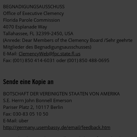
BEGNADIGUNGSAUSSCHUSS
Office of Executive Clemency
Florida Parole Commission
4070 Esplanade Way
Tallahassee, FL 32399-2450, USA
(Anrede: Dear Members of the Clemency Board /Sehr geehrte
Mitglieder des Begnadigungsausschusses)
E-Mail:
ClemencyWeb@fpc.state.fl.us
Fax: (001) 850 414-6031 oder (001) 850 488-0695
Sende eine Kopie an
BOTSCHAFT DER VEREINIGTEN STAATEN VON AMERIKA
S.E. Herrn John Bonnell Emerson
Pariser Platz 2, 10117 Berlin
Fax: 030-83 05 10 50
E-Mail: über
http://germany.usembassy.de/email/feedback.htm