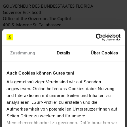
GOUVERNEUR DES BUNDESSTAATES FLORIDA
Governor Rick Scott
Office of the Governor, The Capitol
400 S. Monroe St. Tallahassee
FL 32399-0001, USA
E-Mail:
Rick.scott@eog.myflorida.com
BEGNADIGUNGSAUSSCHUSS
Zustimmung
Details
Über Cookies
Office of Executive Clemency
Florida Parole Commission
4070 Esplanade Way
Tallahassee, FL 32399-2450, USA
Auch Cookies können Gutes tun!
(Anrede: Dear Members of the Clemency Board /Sehr geehrte
Als gemeinnütziger Verein sind wir auf Spenden
Mitglieder des Begnadigungsausschusses)
angewiesen. Online helfen uns Cookies dabei Nutzung
E-Mail:
ClemencyWeb@fpc.state.fl.us
und Interaktionen mit unseren Seiten und Inhalten zu
Fax: (001) 850 414-6031 oder (001) 850 488-0695
analysieren, „Surf-Profile“ zu erstellen und die
KOPIEN AN
Aufmerksamkeit von potentiellen Unterstützer*innen auf
BOTSCHAFT DER VEREINIGTEN STAATEN VON AMERIKA
Seiten Dritter zu wecken und für unsere
S.E. Herrn John Bonnell Emerson
Menschenrechtsarbeit zu gewinnen. Dafür brauchen wir
Pariser Platz 2, 10117 Berlin