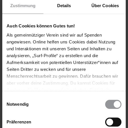
Zustimmung
Details
Über Cookies
Fordern Sie die Behörden auf, dem Gnadengesuch von
Bobby Woods stattzugeben und sein Todesurteil
umzuwandeln.
Auch Cookies können Gutes tun!
Als gemeinnütziger Verein sind wir auf Spenden
[APPELLE AN]
angewiesen. Online helfen uns Cookies dabei Nutzung
und Interaktionen mit unseren Seiten und Inhalten zu
VORSITZENDE DES BEGNADIGUNGSAUSSCHUSSES
analysieren, „Surf-Profile“ zu erstellen und die
Rissie L. Owens
Aufmerksamkeit von potentiellen Unterstützer*innen auf
Presiding Officer
Seiten Dritter zu wecken und für unsere
Board of Pardons and Paroles
Menschenrechtsarbeit zu gewinnen. Dafür brauchen wir
Executive Clemency Section
8610 Shoal Creek Boulevard
aber vorher deine Zustimmung. Du kannst Cookies für
Austin, TX 78757
Analysen, für Marketing und eingebettete Drittinhalte
USA
auch ablehnen, oder deine Meinung jederzeit später
Einwilligungsauswahl
(korrekte Anrede: Dear Ms Owens)
wieder ändern. Diesen Banner kannst Du über den Link
Notwendig
Fax: (00 1) 512 467 0945
im Footer schnell wieder aufrufen.
Datenschutzerklärung
GOUVERNEUR VON TEXAS
Präferenzen
Governor Rick Perry