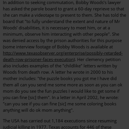
In addition to seeking commutation, Bobby Woods’s lawyer
has asked the parole board to grant a 60-day reprieve so that
she can make a videotape to present to them. She has told the
board that "to fully understand the extent and nature of Mr
Woods’ disabilities, it is necessary to meet him, or at a
minimum, observe him interacting with other people". She
was denied access by the prison authorities for this purpose
(some interview footage of Bobby Woods is available at
http://www.texasobserver.org/enterprise/possibly-retarded-
death-row-prisoner-faces-execution
). Her clemency petition
also includes examples of the "childlike" letters written by
Woods from death row. A letter he wrote in 2000 to his
mother includes: "the puzzle books you got me I have did
them all can you send me some more as soon as you can ok
mom do you see the fun puzzles I would like to get some if
you can fine [sic] them". In a letter in April 2002, he wrote:
"can you see if you can fine [sic] me some coloring books
anything will do ok mom anything".
The USA has carried out 1,184 executions since resuming
judicial killing in 1977. Texas accounts for 446 of these