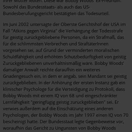
ihrer Mutter lebten. Diese war Bobby Woods' Ex-Freundin.
Sowohl das Bundesstaats- als auch das US-
Bundesberufungsgericht bestätigten das Todesurteil.
Im Juni 2002 untersagte der Oberste Gerichtshof der USA im
Fall "Atkins gegen Virginia" die Verhängung der Todesstrafe
für geistig zurückgebliebene Personen, da ein Strafmaß, das
für die schlimmsten Verbrechen und StraftäterInnen
vorgesehen sei, auf Grund der verminderten moralischen
Schuldfähigkeit und erhöhten Schutzbedürftigkeit von geistig
Zurückgebliebenen unverhältnismäßig wäre. Bobby Woods’
damaliger Anwalt reichte daraufhin ein weiteres
Gnadengesuch ein, in dem er angab, sein Mandant sei geistig
zurückgeblieben. In der Anhörung der ersten Instanz gab ein
klinischer Psychologe für die Verteidigung zu Protokoll, dass
Bobby Woods mit einem IQ von 68 und eingeschränkter
Lernfähigkeit "geringfügig geistig zurückgeblieben" sei. Er
verwies außerdem auf die Einschätzung eines anderen
Psychologen, der Bobby Woods im Jahr 1997 einen IQ von 70
bescheinigt hatte. Der Bundesstaat legte Gegenbeweise vor,
woraufhin das Gericht zu Ungunsten von Bobby Woods