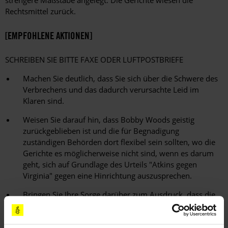
strengere Maßstäbe angelegt. Die Gerichte wiesen die
Rechtsmittel zurück.
[EMPFOHLENE AKTIONEN]
SCHREIBEN SIE BITTE FAXE ODER LUFTPOSTBRIEFE
Machen Sie deutlich, dass Sie sich über die Schwere des
Verbrechens und das dadurch verursachte Leid im
Klaren sind.
Weisen Sie darauf hin, dass Bobby Woods geistig
zurückgeblieben ist und die für Begnadigung
zuständigen Behörden dort flexibel sein sollten, wo die
Gerichte es möglicherweise nicht sind, wenn es darum
geht, sich auf Grundlage des Urteils "Atkins gegen
Virginia" gegen eine Hinrichtung auszusprechen.
Bringen Sie Ihre Sorge darüber zum Ausdruck, dass die
Arbeit von Bobby Woods’ ursprünglicher
Rechtsvertretung während des Berufungsverfahrens zu
einer vorschnellen Verurteilung geführt haben könnte.