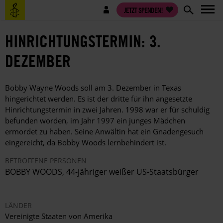
Direkt
Benutzermenü
JETZT SPENDEN!
zum
Inhalt
HINRICHTUNGSTERMIN: 3.
DEZEMBER
Bobby Wayne Woods soll am 3. Dezember in Texas
hingerichtet werden. Es ist der dritte für ihn angesetzte
Hinrichtungstermin in zwei Jahren. 1998 war er für schuldig
befunden worden, im Jahr 1997 ein junges Mädchen
ermordet zu haben. Seine Anwältin hat ein Gnadengesuch
eingereicht, da Bobby Woods lernbehindert ist.
BETROFFENE PERSONEN
BOBBY WOODS, 44-jähriger weißer US-Staatsbürger
LÄNDER
Vereinigte Staaten von Amerika