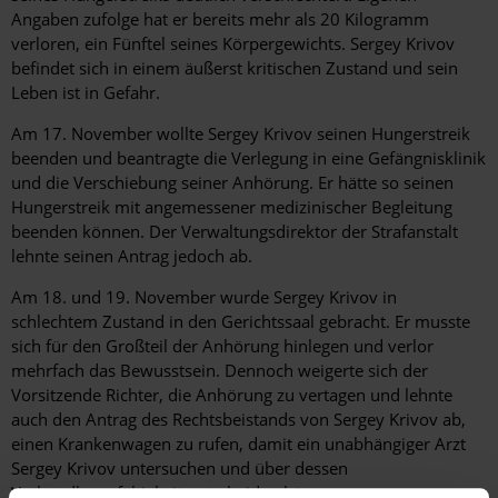
Angaben zufolge hat er bereits mehr als 20 Kilogramm
verloren, ein Fünftel seines Körpergewichts. Sergey Krivov
befindet sich in einem äußerst kritischen Zustand und sein
Leben ist in Gefahr.
Am 17. November wollte Sergey Krivov seinen Hungerstreik
beenden und beantragte die Verlegung in eine Gefängnisklinik
und die Verschiebung seiner Anhörung. Er hätte so seinen
Hungerstreik mit angemessener medizinischer Begleitung
beenden können. Der Verwaltungsdirektor der Strafanstalt
lehnte seinen Antrag jedoch ab.
Am 18. und 19. November wurde Sergey Krivov in
schlechtem Zustand in den Gerichtssaal gebracht. Er musste
sich für den Großteil der Anhörung hinlegen und verlor
mehrfach das Bewusstsein. Dennoch weigerte sich der
Vorsitzende Richter, die Anhörung zu vertagen und lehnte
auch den Antrag des Rechtsbeistands von Sergey Krivov ab,
einen Krankenwagen zu rufen, damit ein unabhängiger Arzt
Sergey Krivov untersuchen und über dessen
Verhandlungsfähigkeit entscheiden könne.