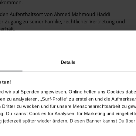
chkommen.
ch den Aufenthaltsort von Ahmed Mahmoud Haddi
r Zugang zu seiner Familie, rechtlicher Vertretung und
erhält.
 dass er nicht gefoltert oder anderweitig misshandelt
arokkanischen Regierung nach dem Internationalen
 sowie dem UN-Übereinkommen gegen Folter entspricht.
Details
d Mahmoud Haddi unverzüglich freilassen oder ihn
gen.
 tun!
er Anklage unverzüglich vor Gericht zu stellen und ihm
nd wir auf Spenden angewiesen. Online helfen uns Cookies dabe
er Wahl zu gewähren, wie es nationale und
en zu analysieren, „Surf-Profile“ zu erstellen und die Aufmerksa
langen.
n Dritter zu wecken und für unsere Menschenrechtsarbeit zu ge
hmoudi seine konfiszierten Besitztümer
. Du kannst Cookies für Analysen, für Marketing und eingebettet
 jederzeit später wieder ändern. Diesen Banner kannst Du über 