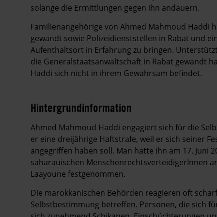
solange die Ermittlungen gegen ihn andauern.
Familienangehörige von Ahmed Mahmoud Haddi hab
gewandt sowie Polizeidienststellen in Rabat und e
Aufenthaltsort in Erfahrung zu bringen. Unterstütz
die Generalstaatsanwaltschaft in Rabat gewandt
Haddi sich nicht in ihrem Gewahrsam befindet.
Hintergrundinformation
Hintergrund
Ahmed Mahmoud Haddi engagiert sich für die Selb
er eine dreijährige Haftstrafe, weil er sich seiner 
angegriffen haben soll. Man hatte ihn am 17. Jun
saharauischen MenschenrechtsverteidigerInnen an 
Laayoune festgenommen.
Die marokkanischen Behörden reagieren oft scharf
Selbstbestimmung betreffen. Personen, die sich f
sich zunehmend Schikanen, Einschüchterungen und