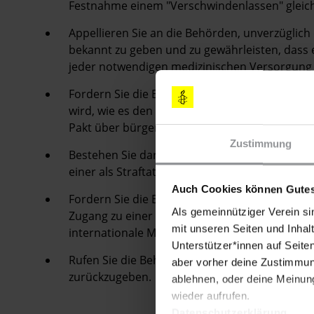
Festnahme einem "Verschwindenlassen" glei
Appellieren Sie an die Behörden, unverzügli
bekannt zu geben und zu gewährleisten, dass e
jeder notwendigen medizinischen Versorgung 
Fordern Sie die Behörden auf, sicherzustellen,
wird, wie es den Selbstverpflichtungen der m
Pakt über bürgerliche und politische Rechte
Zustimmung
Bestehen Sie darauf, dass die Behörden Ahme
einer als Straftat erkennbaren Handlung ankla
Auch Cookies können Gutes
Fordern Sie die Behörden auf, ihn im Falle ein
Als gemeinnütziger Verein si
Zugang zu einer anwaltlichen Vertretung sein
mit unseren Seiten und Inhalt
internationale Menschenrechtsabkommen ver
Unterstützer*innen auf Seite
Rufen Sie die Behörden auf, El-Houssine El-Ma
aber vorher deine Zustimmung
zurückzugeben.
ablehnen, oder deine Meinung
wieder aufrufen.
Datenschutzerklärung