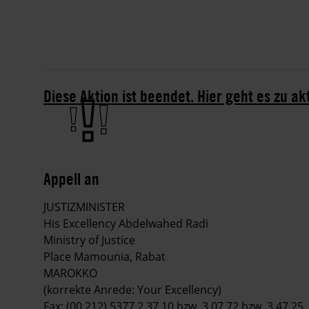
Diese Aktion ist beendet. Hier geht es zu ak
Appell an
JUSTIZMINISTER
His Excellency Abdelwahed Radi
Ministry of Justice
Place Mamounia, Rabat
MAROKKO
(korrekte Anrede: Your Excellency)
Fax: (00 212) 5377 2 37 10 bzw. 3 07 72 bzw. 3 47 25