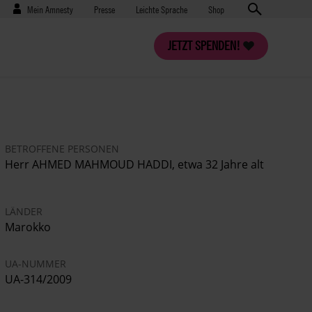
Benutzermenü
Presse
Mein Amnesty
Presse
Leichte Sprache
Shop
JETZT SPENDEN!
BETROFFENE PERSONEN
Herr AHMED MAHMOUD HADDI, etwa 32 Jahre alt
LÄNDER
Marokko
UA-NUMMER
UA-314/2009