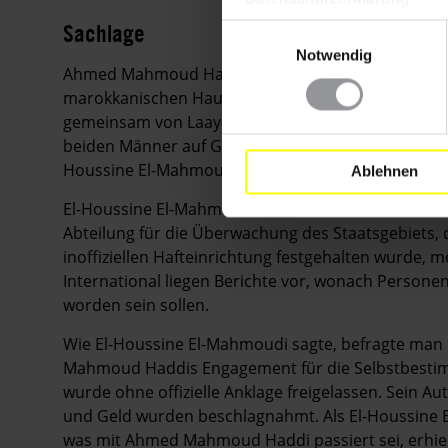
Sachlage
Einwilligungsauswahl
Notwendig
Ahmed Mahmoud Haddi und sein Freund El-Houssi
marokkanischen Hauptstadt Rabat auf offener Straß
gemeinsam von Laayoune in der Westsahara nach Ca
beiden Männer auf Geschäftsreise. Mehrere Männe
Houssine El-Mahmoudi in zwei Fahrzeuge und brac
Ablehnen
El-Houssine El-Mahmoudi kam am 3. November frei.
Abteilung für die Überwachung des Staatsgebiets, 
inoffiziellen Hafteinrichtung festgehalten wurde,
International liegen Berichte vor, wonach Personen
worden sein sollen.
Wie El-Houssine El-Mahmoudi sagte, befragte man
Mahmoud Haddis Engagement für die Selbstbesti
wurde ohne offizielle Anklage freigelassen. Sein Au
und Geld wurden beschlagnahmt. Als El-Houssine E
was mit Ahmed Mahmoud Haddi passiert sei, erhielt 