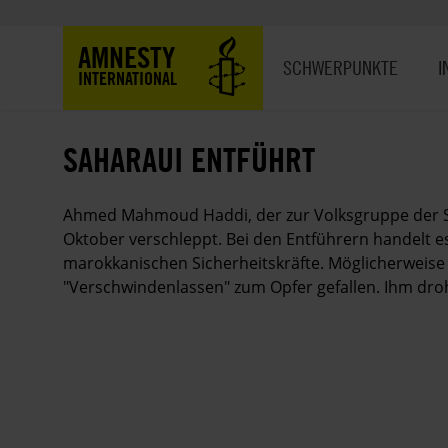
Direkt
zum
Hauptnavigation
AMNESTY
Inhalt
SCHWERPUNKTE
I
INTERNATIONAL
SAHARAUI ENTFÜHRT
Ahmed Mahmoud Haddi, der zur Volksgruppe der S
Oktober verschleppt. Bei den Entführern handelt e
marokkanischen Sicherheitskräfte. Möglicherwei
"Verschwindenlassen" zum Opfer gefallen. Ihm dr