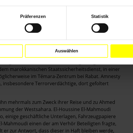
Präferenzen
Statistik
ne El-Mahmoudi wurden am 28. Oktober in der
e verschleppt. Einige Tage zuvor waren sie
sablanca und Rabat gereist. Wie es heißt, waren die
r in Zivil drängten Ahmed Mahmoud Haddi und El-
hten sie an einen unbekannten Ort.
Auswählen
 Er geht davon aus, dass er von Angehörigen der
dem marokkanischen Staatssicherheitsdienst, in einer
 möglicherweise im Témara-Zentrum bei Rabat. Amnesty
, insbesondere Terrorverdächtige, dort gefoltert
 ihn mehrmals zum Zweck ihrer Reise und zu Ahmed
mmung der Westsahara. El-Houssine El-Mahmoudi
to, einige geschäftliche Unterlagen, Fahrzeugpapiere
l-Mahmoudi einen der am Verhör Beteiligten fragte,
er zur Antwort, dass dieser in Haft bleiben werde,