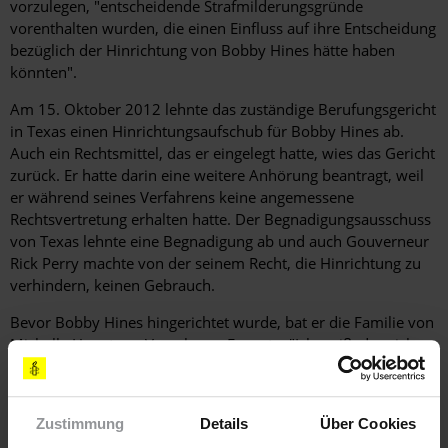
vorzulegen, "entscheidende Strafmilderungsgründe
vorenthalten wurden, die einen Einfluss auf ihre Entscheidung
bezüglich der Hinrichtung von Bobby Hines hätte haben
könnten".
Am 15. Oktober 2012 lehnte das zuständige Berufungsgericht
in Texas einen Hinrichtungsaufschub für Bobby Hines ab.
Auch ein Rechtsmittel, das er eingelegt hatte, wies das Gericht
zurück. Er hatte darin eine weitere Anhörung beantragt, weil
er während seines Verfahrens keine angemessene
Rechtsvertretung erhalten hatte. Der Begnadigungsausschuss
von Texas lehnte eine Begnadigung ab und auch Gouverneur
Rick Perry machte von der seinem Recht, die Hinrichtung zu
verhindern, keinen Gebrauch.
Bevor Bobby Hines hingerichtet wurde, bat er die Familie von
Michelle Haupt um Vergebung. Er sagte: "Ich weiß, dass ich
euch allen einen ganz besonderen Menschen weggenommen
habe. Ich weiß, dass das nicht richtig war, es war falsch. Ich
wünschte ich könnte sie zurückholen, aber ich weiß, dass das
Zustimmung
Details
Über Cookies
nicht geht. Ich wünschte ich könnte etwas tun."