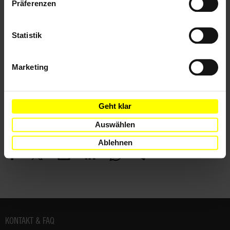
Präferenzen
Länder
Brasilien
Statistik
Themen
Marketing
Frauen
Journalist*innen
Kinder & Jugendliche
Geht klar
Auswählen
Teile diesen Beitrag
Ablehnen
Fußbereich
KONTAKT & FAQ