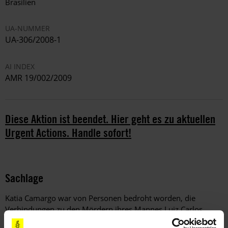
Brasilien
UA-NUMMER
UA-306/2008-1
AI INDEX
AMR 19/002/2009
Diese Aktion ist beendet. Hier geht es zu aktuellen
Urgent Actions. Handle sofort!
Sachlage
Katia Camargo war von Personen bedroht worden, die
Verbindungen zu den Mördern ihres Mannes Luiz Carlos
Barbon haben: Ihr Mann war ein Journalist, der über