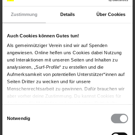
Korruption berichtete und im Mai 2007 ermordet wurde.
Der für Menschenrechte zuständige Staatsanwalt von São
Zustimmung
Details
Über Cookies
Paulo ordnete diese Schutzmaßnahme an. Es ist
ungewöhnlich, dass ein Staatsanwalt in solch einem Fall so
schnell handelt. Es ist bemerkenswert, dass das Büro des
Auch Cookies können Gutes tun!
Staatsanwalts mit großer Geschwindigkeit gearbeitet hat, die
Als gemeinnütziger Verein sind wir auf Spenden
zum Teil auf das Eingreifen von Amnesty International
angewiesen. Online helfen uns Cookies dabei Nutzung
zurückzuführen ist.
und Interaktionen mit unseren Seiten und Inhalten zu
Weitere Aktionen des Eilaktionsnetzes sind nicht erforderlich.
analysieren, „Surf-Profile“ zu erstellen und die
Vielen Dank allen, die Appelle geschrieben haben.
Aufmerksamkeit von potentiellen Unterstützer*innen auf
HISTORIE DIESER URGENT ACTION
Seiten Dritter zu wecken und für unsere
Menschenrechtsarbeit zu gewinnen. Dafür brauchen wir
aber vorher deine Zustimmung. Du kannst Cookies für
Bedrohte Familie in Zeugenschutzprogramm aufgenommen
Analysen, für Marketing und eingebettete Drittinhalte
auch ablehnen, oder deine Meinung jederzeit später
Einwilligungsauswahl
Weitere Informationen
wieder ändern. Diesen Banner kannst Du über den Link
Notwendig
im Footer schnell wieder aufrufen.
Datenschutzerklärung