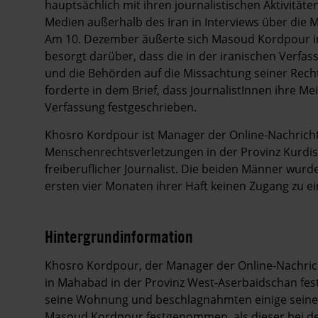
hauptsächlich mit ihren journalistischen Aktivität
Medien außerhalb des Iran in Interviews über die M
Am 10. Dezember äußerte sich Masoud Kordpour in
besorgt darüber, dass die in der iranischen Verfa
und die Behörden auf die Missachtung seiner Recht
forderte in dem Brief, dass JournalistInnen ihre Me
Verfassung festgeschrieben.
Khosro Kordpour ist Manager der Online-Nachrich
Menschenrechtsverletzungen in der Provinz Kurdis
freiberuflicher Journalist. Die beiden Männer wu
ersten vier Monaten ihrer Haft keinen Zugang zu e
Hintergrundinformation
Hintergrund
Khosro Kordpour, der Manager der Online-Nachri
in Mahabad in der Provinz West-Aserbaidschan fe
seine Wohnung und beschlagnahmten einige seine
Masoud Kordpour festgenommen, als dieser bei de