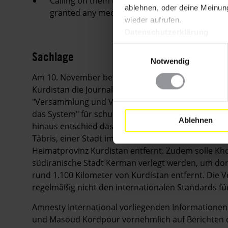
Calling on them to ensure that the men are pr
ablehnen, oder deine Meinung
granted any medical attention they may requir
wieder aufrufen.
Datenschutzerklärung
Einwilligungsauswahl
Sachlage
Notwendig
Am 10. November befand das Revolutionsgericht i
Kurdistan die Journalisten Khosro Kordpour und 
"Versammlung und Verschwörung gegen die Staats
das System" für schuldig und verurteilte sie zu se
Ablehnen
hinaus entschied das Gericht, Khosro Kordpour soll
Täbris, einer Stadt im Nordwesten des Iran, verbüß
Heimatprovinz Kurdistan entfernt. Zudem solle Kho
südiranische Stadt Kerman verlegt werden, um dort
rund 1.100 Kilometer von Kurdistan entfernt. Die 
regelmäßig nicht den internationalen Standards für
Amnesty International vorliegenden Informationen
und Masoud Kordpour vornehmlich auf Berichten