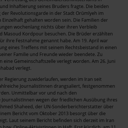
d Inhaftierung seines Bruders fragte. Die beiden
g der Revolutionsgarde in der Stadt Orūmīyeh im
 Einzelhaft gehalten worden sein. Die Familien der
ngen wochenlang nichts über ihren Verbleib
und Masoud Kordpour besuchen. Die Brüder erzählten
ür ihre Festnahme genannt habe. Am 19. April war
ng eines Treffens mit seinem Rechtsbeistand in einen
 seiner Familie und Freunde wieder beendete. Zu
in eine Gemeinschaftszelle verlegt worden. Am 26. Juni
habad verlegt.
er Regierung zuwiderlaufen, werden im Iran seit
ahlreiche JournalistInnen drangsaliert, festgenommen
orden. Unmittelbar vor und nach den
 JournalistInnen wegen der friedlichen Ausübung ihres
n. Ahmed Shaheed, der UN-Sonderberichterstatter über
seinem Bericht vom Oktober 2013 besorgt über die
. Laut seinem Bericht befinden sich derzeit im Iran
zw. Online-AktivistInnen in Haft. Erst kürzlich, am 11.