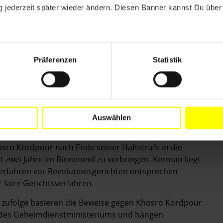
otected from torture and other ill-treatment and are
 jederzeit später wieder ändern. Diesen Banner kannst Du über 
e.
Präferenzen
Statistik
n Mahabad in der nordwestlich gelegenen Provinz
Masoud Kordpour der vage formulierten Vergehen
sicherheit" und "Verbreitung von Propaganda gegen
chs beziehungsweise dreieinhalb Jahren Haft. Darüber
Auswählen
e fünf Jahre seiner sechsjährigen Gefängnisstrafe in
en. Täbris liegt rund 550 Kilometer von seiner
sro Kordpour nach Ende seiner Haftstrafe in die
 zwei Jahre im Binnenexil zu verbringen. Kerman liegt
Verfahren vor Revolutionsgerichten entsprechen
 faire Gerichtsverfahren.
 zufolge basieren die Beweise gegen Khosro Kordpour
 des Geheimdienstministeriums und hängen