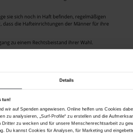
e sie sich noch in Haft befinden, regelmäßigen
r, dass die Hafteinrichtungen der Männer für ihre
ang zu einem Rechtsbeistand ihrer Wahl.
ro und Masoud Kordpour weder gefoltert noch
jegliche benötigte medizinische Versorgung erhalten.
Details
the convictions of Khosro and Masoud Kordpour and
secuted for their peaceful journalistic activities.
 tun!
 allow the men regular visits from their family,
nd wir auf Spenden angewiesen. Online helfen uns Cookies dabe
ison close to their families, and have lawyers of their
en zu analysieren, „Surf-Profile“ zu erstellen und die Aufmerksa
n Dritter zu wecken und für unsere Menschenrechtsarbeit zu ge
. Du kannst Cookies für Analysen, für Marketing und eingebettet