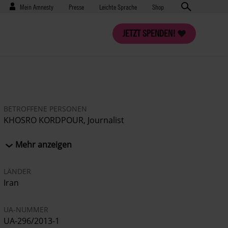
Benutzermenü
Presse
Mein Amnesty
Presse
Leichte Sprache
Shop
JETZT SPENDEN!
BETROFFENE PERSONEN
KHOSRO KORDPOUR, Journalist
MASOUD KORDPOUR, Journalist
Mehr anzeigen
LÄNDER
Iran
UA-NUMMER
UA-296/2013-1