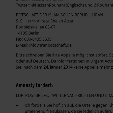
Twitter: @HassanRouhani (Englisch) und @Rouhani_
BOTSCHAFT DER ISLAMISCHEN REPUBLIK IRAN
S. E. Herrn Alireza Sheikh Attar
Podbielskiallee 65-67
14195 Berlin
Fax: 030-8435 3535
E-Mail:
info@iranbotschaft.de
Bitte schreiben Sie Ihre Appelle möglichst sofort. 
oder auf Deutsch. Da Informationen in Urgent Action
Sie, nach dem
24. Januar 2014
keine Appelle mehr z
Amnesty fordert:
LUFTPOSTBRIEFE, TWITTERNACHRICHTEN UND E-
Ich fordere Sie höflich auf, die Urteile geg
umgehend freizulassen, da sie lediglich aufgru