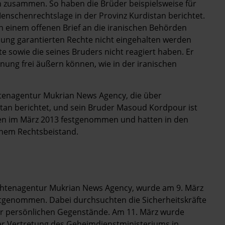
en zusammen. So haben die Brüder beispielsweise für
enschenrechtslage in der Provinz Kurdistan berichtet.
 einem offenen Brief an die iranischen Behörden
ssung garantierten Rechte nicht eingehalten werden
e sowie die seines Bruders nicht reagiert haben. Er
inung frei äußern können, wie in der iranischen
tenagentur Mukrian News Agency, die über
tan berichtet, und sein Bruder Masoud Kordpour ist
rden im März 2013 festgenommen und hatten in den
inem Rechtsbeistand.
chtenagentur Mukrian News Agency, wurde am 9. März
stgenommen. Dabei durchsuchten die Sicherheitskräfte
r persönlichen Gegenstände. Am 11. März wurde
r Vertretung des Geheimdienstministeriums in