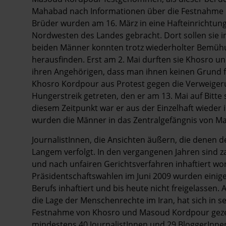
Mahabad nach Informationen über die Festnahme un
Brüder wurden am 16. März in eine Hafteinrichtun
Nordwesten des Landes gebracht. Dort sollen sie in
beiden Männer konnten trotz wiederholter Bemühu
herausfinden. Erst am 2. Mai durften sie Khosro 
ihren Angehörigen, dass man ihnen keinen Grund f
Khosro Kordpour aus Protest gegen die Verweigeru
Hungerstreik getreten, den er am 13. Mai auf Bitte
diesem Zeitpunkt war er aus der Einzelhaft wieder 
wurden die Männer in das Zentralgefängnis von Ma
JournalistInnen, die Ansichten äußern, die denen d
Langem verfolgt. In den vergangenen Jahren sind z
und nach unfairen Gerichtsverfahren inhaftiert w
Präsidentschaftswahlen im Juni 2009 wurden einige
Berufs inhaftiert und bis heute nicht freigelasse
die Lage der Menschenrechte im Iran, hat sich in 
Festnahme von Khosro und Masoud Kordpour gezeigt
mindestens 40 JournalistInnen und 29 BloggerInnen b