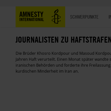
Direkt
zum
Hauptnavigation
AMNESTY
Inhalt
SCHWERPUNKTE
I
INTERNATIONAL
JOURNALISTEN ZU HAFTSTRAFEN
Die Brüder Khosro Kordpour und Masoud Kordpour
Jahren Haft verurteilt. Einen Monat später wandte
iranischen Behörden und forderte ihre Freilassung
kurdischen Minderheit im Iran an.