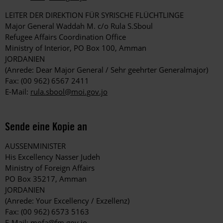
LEITER DER DIREKTION FÜR SYRISCHE FLÜCHTLINGE
Major General Waddah M. c/o Rula S.Sboul
Refugee Affairs Coordination Office
Ministry of Interior, PO Box 100, Amman
JORDANIEN
(Anrede: Dear Major General / Sehr geehrter Generalmajor)
Fax: (00 962) 6567 2411
E-Mail:
rula.sbool@moi.gov.jo
Sende eine Kopie an
AUSSENMINISTER
His Excellency Nasser Judeh
Ministry of Foreign Affairs
PO Box 35217, Amman
JORDANIEN
(Anrede: Your Excellency / Exzellenz)
Fax: (00 962) 6573 5163
E-Mail:
mofa@fm.gov.jo