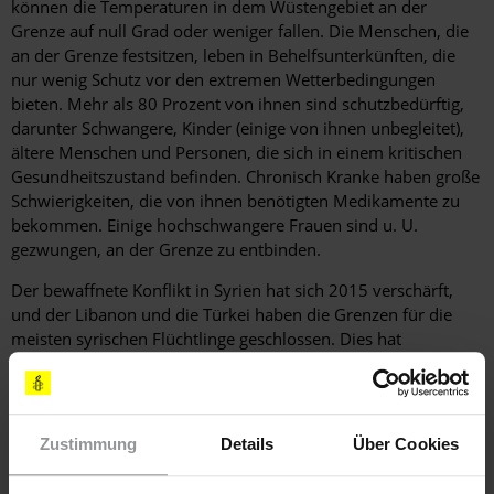
können die Temperaturen in dem Wüstengebiet an der
Grenze auf null Grad oder weniger fallen. Die Menschen, die
an der Grenze festsitzen, leben in Behelfsunterkünften, die
nur wenig Schutz vor den extremen Wetterbedingungen
bieten. Mehr als 80 Prozent von ihnen sind schutzbedürftig,
darunter Schwangere, Kinder (einige von ihnen unbegleitet),
ältere Menschen und Personen, die sich in einem kritischen
Gesundheitszustand befinden. Chronisch Kranke haben große
Schwierigkeiten, die von ihnen benötigten Medikamente zu
bekommen. Einige hochschwangere Frauen sind u. U.
gezwungen, an der Grenze zu entbinden.
Der bewaffnete Konflikt in Syrien hat sich 2015 verschärft,
und der Libanon und die Türkei haben die Grenzen für die
meisten syrischen Flüchtlinge geschlossen. Dies hat
vermutlich dazu beigetragen, dass nun immer mehr
Menschen versuchen, über die nordöstliche Grenze
Jordaniens einzureisen.
Zustimmung
Details
Über Cookies
Hintergrundinformation