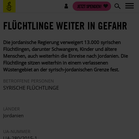
Direkt
Benutzermenü
JETZT SPENDEN!
zum
Inhalt
FLÜCHTLINGE WEITER IN GEFAHR
Die jordanische Regierung verweigert 13.000 syrischen
Flüchtlingen, darunter Schwangere, Kinder und ältere
Menschen, auch weiterhin die Einreise nach Jordanien. Die
Flüchtlinge sitzen weiterhin in einem verlassenen
Wüstengebiet an der syrisch-jordanischen Grenze fest.
BETROFFENE PERSONEN
SYRISCHE FLÜCHTLINGE
LÄNDER
Jordanien
UA-NUMMER
UA-280/2015-1