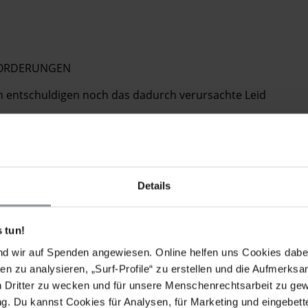
 FORDERUNGEN
 entschuldigen noch das dadurch verursachte Leid
 Geschworenen, die Leon Vincent Taylor zum Tode
walt zuvor sechs potenzielle afro-amerikanische
Details
n Leon Vincent Taylor gemäß Ring v. Arizona in eine
äre, wenn der Staatsanwalt bei dem Verfahren im Jahr
e.
 tun!
nd wir auf Spenden angewiesen. Online helfen uns Cookies dabe
gen die Hinrichtung von Leon Vincent Taylor
en zu analysieren, „Surf-Profile“ zu erstellen und die Aufmerksa
s Todesurteils in eine Haftstrafe einzusetzen.
n Dritter zu wecken und für unsere Menschenrechtsarbeit zu ge
. Du kannst Cookies für Analysen, für Marketing und eingebettet