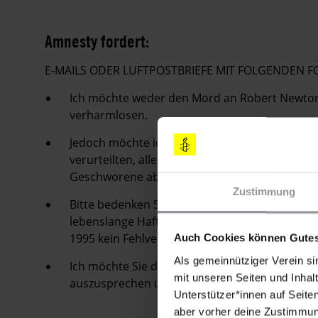
Amnesty fordert:
E-MAILS ODER LUFTPOSTBRIEFE MIT FOLGENDEN
Ich möchte weder den Mord an Robert Newton
verharmlosen.
Jedoch möchte ich darauf hinweisen, dass die
verurteilten, alle weiß waren und der Staatsan
Geschworene abgelehnt hatte.
Zustimmung
Bitte bedenken Sie, dass das Todesurteil gege
lebenslange Haftstrafe umgewandelt worden w
1995 kein Fehlverhalten an den Tag gelegt hätt
Auch Cookies können Gutes
Als gemeinnütziger Verein si
Ich möchte Sie daher inständig bitten, sich ge
mit unseren Seiten und Inhalt
auszusprechen und sich für die Umwandlung de
Unterstützer*innen auf Seite
aber vorher deine Zustimmung