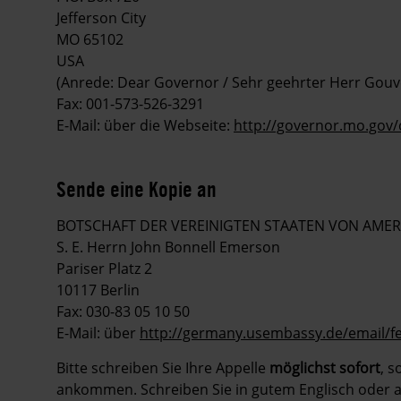
Jefferson City
MO 65102
USA
(Anrede: Dear Governor / Sehr geehrter Herr Gouv
Fax: 001-573-526-3291
E-Mail: über die Webseite:
http://governor.mo.gov/
Sende eine Kopie an
BOTSCHAFT DER VEREINIGTEN STAATEN VON AMER
S. E. Herrn John Bonnell Emerson
Pariser Platz 2
10117 Berlin
Fax: 030-83 05 10 50
E-Mail: über
http://germany.usembassy.de/email/f
Bitte schreiben Sie Ihre Appelle
möglichst sofort
, 
ankommen. Schreiben Sie in gutem Englisch oder a