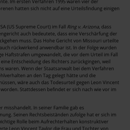
nte. Im ersten Verfahren 1995 waren vier der
en hatten sich nicht auf eine Urteilsfindung einigen
USA (US Supreme Court) im Fall
Ring v. Arizona
, dass
ngericht auch bedeutete, dass eine Verschärfung der
ckgehen muss. Das Hohe Gericht von Missouri urteilte
auch rückwirkend anwendbar ist. In der Folge wurden
nge Haftstrafen umgewandelt, die vor dem Urteil im Fall
eine Entscheidung des Richters zurückgingen, weil
ins waren. Wenn der Staatsanwalt bei dem Verfahren
ehlverhalten an den Tag gelegt hätte und die
müssen, wäre auch das Todesurteil gegen Leon Vincent
 worden. Stattdessen befindet er sich nach wie vor im
r misshandelt. In seiner Familie gab es
ung. Seinen Rechtsbeiständen zufolge hat er sich im
wichtige Rolle beim Aufrechterhalten konstruktiver
rte Leon Vincent Taylor die Frau und Tochter von