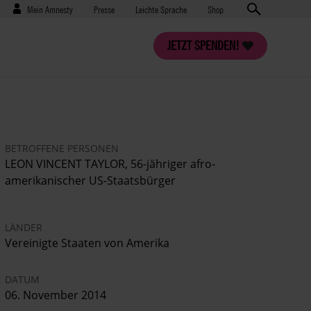
Benutzermenü
Presse
Mein Amnesty
Presse
Leichte Sprache
Shop
JETZT SPENDEN!
BETROFFENE PERSONEN
LEON VINCENT TAYLOR, 56-jähriger afro-
amerikanischer US-Staatsbürger
LÄNDER
Vereinigte Staaten von Amerika
DATUM
06. November 2014