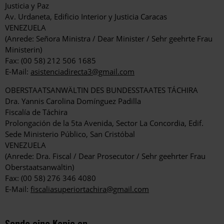
Justicia y Paz
Av. Urdaneta, Edificio Interior y Justicia Caracas
VENEZUELA
(Anrede: Señora Ministra / Dear Minister / Sehr geehrte Frau
Ministerin)
Fax: (00 58) 212 506 1685
E-Mail:
asistenciadirecta3@gmail.com
OBERSTAATSANWÄLTIN DES BUNDESSTAATES TÁCHIRA
Dra. Yannis Carolina Domínguez Padilla
Fiscalía de Táchira
Prolongación de la 5ta Avenida, Sector La Concordia, Edif.
Sede Ministerio Público, San Cristóbal
VENEZUELA
(Anrede: Dra. Fiscal / Dear Prosecutor / Sehr geehrter Frau
Oberstaatsanwältin)
Fax: (00 58) 276 346 4080
E-Mail:
fiscaliasuperiortachira@gmail.com
Sende eine Kopie an