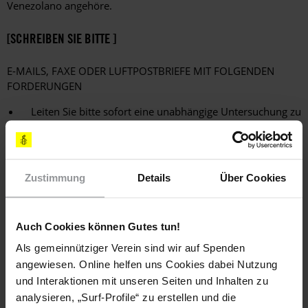
Venezolano angehöre.
[SCHREIBEN SIE BITTE ]
E-MAILS, FAXE ODER LUFTPOSTBRIEFE MIT FOLGENDEN
FORDERUNGEN
Leiten Sie bitte sofort eine unabhängige Untersuchung zu
den Drohungen gegen Omar Ernesto Silva Martínez ein
und stellen Sie die Verantwortlichen vor Gericht.
Stellen Sie bitte zudem sicher, dass
Zustimmung
Details
Über Cookies
Strafverteidiger_innen ihrer Arbeit nachgehen können,
ohne dabei von irgendjemandem, einschließlich von
Angehörigen der Strafverfolgungsbehörden,
Auch Cookies können Gutes tun!
eingeschüchtert, behindert oder schikaniert zu werden.
Als gemeinnütziger Verein sind wir auf Spenden
[APPELLE AN]
angewiesen. Online helfen uns Cookies dabei Nutzung
und Interaktionen mit unseren Seiten und Inhalten zu
INNEN- und JUSTIZMINISTERIN
analysieren, „Surf-Profile“ zu erstellen und die