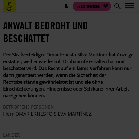
Direkt
Benutzermenü
JETZT SPENDEN!
zum
Inhalt
ANWALT BEDROHT UND
BESCHATTET
Der Strafverteidiger Omar Ernesto Silva Martínez hat Anzeige
erstattet, weil er wiederholt Drohanrufe erhalten hat und
beschattet wird. Das Recht auf ein faires Verfahren kann nur
dann garantiert werden, wenn die Sicherheit der
Rechtsbeistände gewährleistet ist und sie ohne
Einschüchterungen, Hindernisse oder Schikane ihrer Arbeit
nachgehen können.
BETROFFENE PERSONEN
Herr OMAR ERNESTO SILVA MARTÍNEZ
LÄNDER