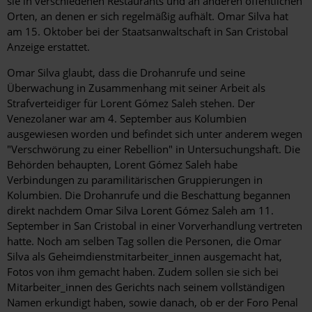
sie in verschiedenen Restaurants und an anderen öffentlichen
Orten, an denen er sich regelmäßig aufhält. Omar Silva hat
am 15. Oktober bei der Staatsanwaltschaft in San Cristobal
Anzeige erstattet.
Omar Silva glaubt, dass die Drohanrufe und seine
Überwachung in Zusammenhang mit seiner Arbeit als
Strafverteidiger für Lorent Gómez Saleh stehen. Der
Venezolaner war am 4. September aus Kolumbien
ausgewiesen worden und befindet sich unter anderem wegen
"Verschwörung zu einer Rebellion" in Untersuchungshaft. Die
Behörden behaupten, Lorent Gómez Saleh habe
Verbindungen zu paramilitärischen Gruppierungen in
Kolumbien. Die Drohanrufe und die Beschattung begannen
direkt nachdem Omar Silva Lorent Gómez Saleh am 11.
September in San Cristobal in einer Vorverhandlung vertreten
hatte. Noch am selben Tag sollen die Personen, die Omar
Silva als Geheimdienstmitarbeiter_innen ausgemacht hat,
Fotos von ihm gemacht haben. Zudem sollen sie sich bei
Mitarbeiter_innen des Gerichts nach seinem vollständigen
Namen erkundigt haben, sowie danach, ob er der Foro Penal