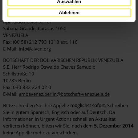
KOPIEN AN
Auswählen
AMNESTY INTERNATIONAL VENEZUELA
Ablehnen
Amnistía Internacional Venezuela
Apartado Postal 52121
Sabana Grande, Caracas 1050
VENEZUELA
Fax: (00 58) 212 793 1318 ext. 116
E-Mail:
info@aiven.org
BOTSCHAFT DER BOLIVARISCHEN REPUBLIK VENEZUELA
S.E. Herr Rodrigo Oswaldo Chaves Samudio
Schillstraße 10
10785 Berlin
Fax: 030 832 224 02 0
E-Mail:
embavenez.berlin@botschaft-venezuela.de
Bitte schreiben Sie Ihre Appelle
möglichst sofort
. Schreiben
Sie in gutem Spanisch, Englisch oder auf Deutsch. Da
Informationen in Urgent Actions schnell an Aktualität
verlieren können, bitten wir Sie, nach dem
5. Dezember 2014
keine Appelle mehr zu verschicken.