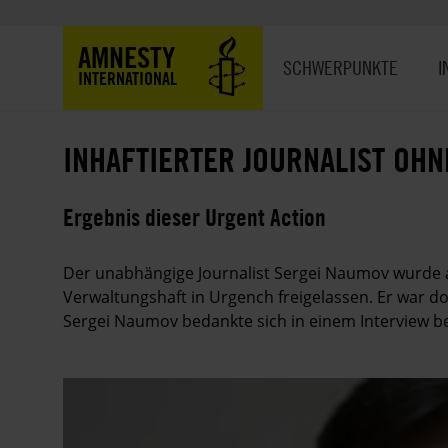
Direkt
zum
Hauptnavigation
AMNESTY
Inhalt
SCHWERPUNKTE
I
INTERNATIONAL
INHAFTIERTER JOURNALIST OH
Ergebnis dieser Urgent Action
Der unabhängige Journalist Sergei Naumov wurde a
Verwaltungshaft in Urgench freigelassen. Er war d
Sergei Naumov bedankte sich in einem Interview bei 