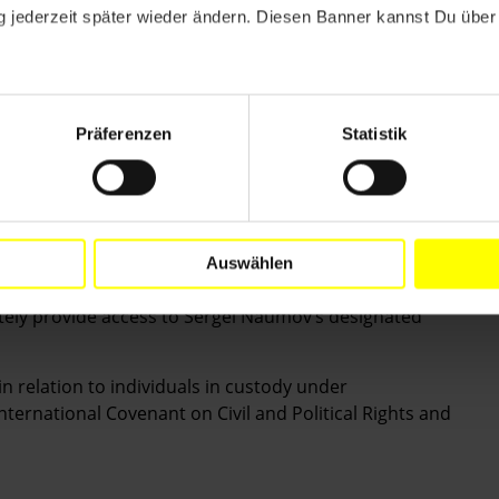
 jederzeit später wieder ändern. Diesen Banner kannst Du über 
ENDEN FORDERUNGEN
 Anwalt umgehend Zugang zu seinem Mandanten zu
Präferenzen
Statistik
lung von Gefangenen an Ihre Verpflichtungen im
 erinnern, darunter der Internationale Pakt über
N-Antifolterkonvention.
Auswählen
tely provide access to Sergei Naumov’s designated
in relation to individuals in custody under
nternational Covenant on Civil and Political Rights and