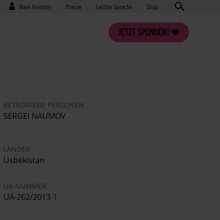
Benutzermenü
Presse
Mein Amnesty
Presse
Leichte Sprache
Shop
JETZT SPENDEN!
BETROFFENE PERSONEN
SERGEI NAUMOV
LÄNDER
Usbekistan
UA-NUMMER
UA-262/2013-1