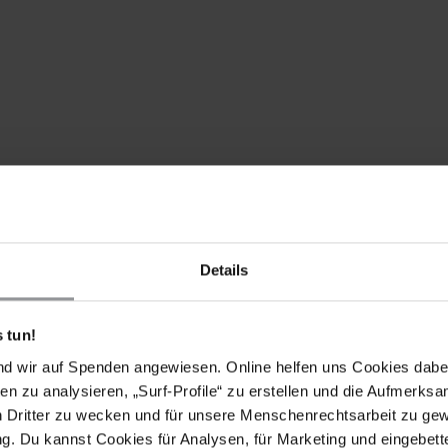
Details
chreiben Sie in gutem Kirgisisch, Russisch, Englisch
 tun!
s schnell an Aktualität verlieren können, bitten wir
nd wir auf Spenden angewiesen. Online helfen uns Cookies dabe
r zu verschicken.
en zu analysieren, „Surf-Profile“ zu erstellen und die Aufmerksa
n Dritter zu wecken und für unsere Menschenrechtsarbeit zu ge
. Du kannst Cookies für Analysen, für Marketing und eingebettet