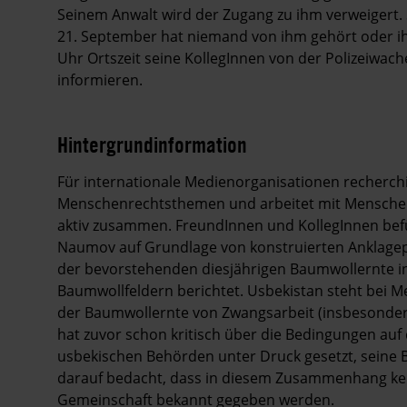
Seinem Anwalt wird der Zugang zu ihm verweigert
21. September hat niemand von ihm gehört oder ih
Uhr Ortszeit seine KollegInnen von der Polizeiwac
informieren.
Hintergrundinformation
Hintergrund
Für internationale Medienorganisationen recherch
Menschenrechtsthemen und arbeitet mit Menschen
aktiv zusammen. FreundInnen und KollegInnen bef
Naumov auf Grundlage von konstruierten Anklagepu
der bevorstehenden diesjährigen Baumwollernte i
Baumwollfeldern berichtet. Usbekistan steht bei Me
der Baumwollernte von Zwangsarbeit (insbesonde
hat zuvor schon kritisch über die Bedingungen au
usbekischen Behörden unter Druck gesetzt, seine B
darauf bedacht, dass in diesem Zusammenhang kei
Gemeinschaft bekannt gegeben werden.