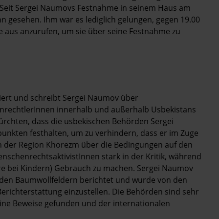
. Seit Sergei Naumovs Festnahme in seinem Haus am
n gesehen. Ihm war es lediglich gelungen, gegen 19.00
he aus anzurufen, um sie über seine Festnahme zu
iert und schreibt Sergei Naumov über
rechtlerInnen innerhalb und außerhalb Usbekistans
ürchten, dass die usbekischen Behörden Sergei
nkten festhalten, um zu verhindern, dass er im Zuge
n der Region Khorezm über die Bedingungen auf den
nschenrechtsaktivistInnen stark in der Kritik, während
re bei Kindern) Gebrauch zu machen. Sergei Naumov
f den Baumwollfeldern berichtet und wurde von den
erichterstattung einzustellen. Die Behörden sind sehr
ne Beweise gefunden und der internationalen