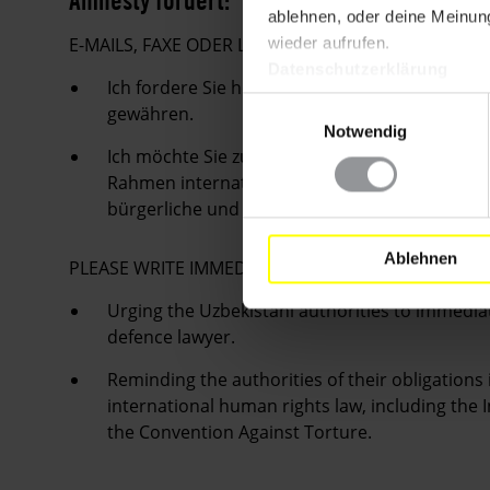
Amnesty fordert:
ablehnen, oder deine Meinung
E-MAILS, FAXE ODER LUFTPOSTBRIEFE MIT FOLG
wieder aufrufen.
Datenschutzerklärung
Ich fordere Sie höflich auf, Sergei Naumovs
Einwilligungsauswahl
gewähren.
Notwendig
Ich möchte Sie zudem hinsichtlich der Behand
Rahmen internationaler Menschenrechtsnormen
bürgerliche und politische Rechte sowie die U
Ablehnen
PLEASE WRITE IMMEDIATELY
Urging the Uzbekistani authorities to immedia
defence lawyer.
Reminding the authorities of their obligations 
international human rights law, including the I
the Convention Against Torture.