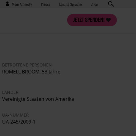
Benutzermenü
Presse
Mein Amnesty
Presse
Leichte Sprache
Shop
JETZT SPENDEN!
BETROFFENE PERSONEN
ROMELL BROOM, 53 Jahre
LÄNDER
Vereinigte Staaten von Amerika
UA-NUMMER
UA-245/2009-1