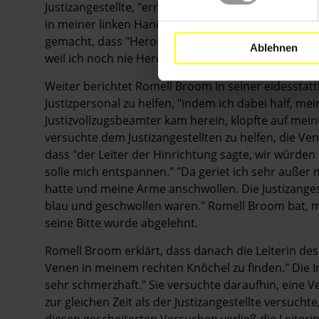
Justizangestellte, "erneut, die Vene in meiner lin
in meiner linken Hand." Romell Broom berichtet wei
gemacht, dass "Heroinkonsum meine Venen beeintr
Ablehnen
weil ich noch nie Heroin oder andere intravenöse
Weiter berichtet Romell Broom in seiner eidesstatt
Justizpersonal zu helfen, "indem ich dabei half, m
Justizvollzugsbeamter kam herein, klopfte auf mei
versuchte dem Justizangestellten zu helfen, die Ven
dass "der Leiter der Hinrichtung sagte, wir würde
solle mich entspannen." "Da geriet ich sehr außer m
hatte und meine Arme anschwollen. Die Justizangest
blau und geschwollen waren." Romell Broom bat, m
seine Bitte wurde abgelehnt.
Romell Broom erklärt, dass danach die Leiterin de
Venen in meinem rechten Knöchel zu finden." Die I
sehr schmerzhaft." Sie versuchte daraufhin, eine 
zur gleichen Zeit als der Justizangestellte versuch
diesen gescheiterten Versuchen verließ die Leite