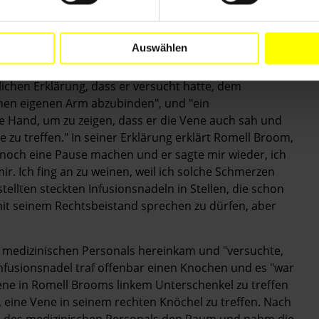
ken Armbeuge zu treffen und versuchte es dann drei Mal
ter, die Justizangestellte habe die Bemerkung
ächtigt hat." "Ich war wütend über diese Bemerkung,
Auswählen
 Drogen konsumiert habe."
lichen Erklärung, dass er versucht hatte, dem
einen eigenen Arm abzubinden", und "ein
ne Hand, um zu zeigen, dass er die Vene auch sah und
e zu treffen." In seiner Erklärung erklärt Romell Broom,
n noch eine Pause machen und er sagte mir wieder, ich
ir. Ich fing an zu weinen, weil ich solche Schmerzen
ellten steckten Infusionsnadeln in Stellen, die schon
it seinem Rechtsbeistand sprechen zu dürfen, aber
s medizinischen Personals hereinkam und "versuchte,
nfusionsnadel traf offenbar einen Knochen und es "war
Vene in Romell Brooms linkem Unterschenkel zu treffen
te, eine Vene in seinem rechten Knöchel zu treffen. Nach
rin des medizinischen Personals den Raum und nahm die