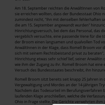
Am 18. September reichten die AnwältInnen von Rom
sie erreichen wollten, dass der Bundesstaat Ohio n
zumindest nicht, "ihn mit denselben fehlerhaften
die am 15. September angewandt wurden" hinzurich
Hinrichtungsversuch, bei dem das Personal, das di
vergeblich versuchte, eine passende Vene für die töd
der Broom einen langsamen und qualvollen Tod vor
AnwältInnen in der Klage, dass Romell Broom vor 
sich mit seinem Rechtsbeistand privat zu beraten", 
Hinrichtung etwas sehr schief lief, seiner Anwälti
wie ihm der Zugang zu ihr. Romell Broom hat eine e
Versuch des Bundesstaates beschreibt, ihn hinzuri
Romell Broom sitzt bereits seit knapp 25 Jahren in
Vergewaltigung und Mordes an der 14-jährigen Try
Nachdem das Todesurteil im Berufungsverfahren be
laufenden Klage anschließen, welche die Verfassung
Ohio in Frage stellte. Die Gerichte verwehrten ihm