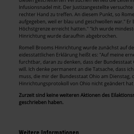
Infusionsnadel mit. Der Justizangestellte versucht
rechter Hand zu treffen. An diesem Punkt, so Romel
aufgegeben, weil er blau und geschwollen war." Er
Höchstgrenze erreicht hatten." "Ich wurde mindest
Hinrichtung wurde daraufhin abgebrochen.
Romell Brooms Hinrichtung wurde zunächst auf de
eidesstattlichen Erklärung heißt es: "Auf meine erne
furchtbar, daran zu denken, dass der Bundesstaa
will. Ich denke permanent an die Tatsache, dass ic
muss, die mir der Bundesstaat Ohio am Dienstag, d
Hinrichtungsprotokoll von Ohio nicht geändert ha
Zurzeit sind keine weiteren Aktionen des Eilaktionsn
geschrieben haben.
Weitere Informationen