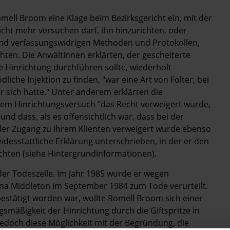
ell Broom eine Klage beim Bezirksgericht ein, mit der
icht mehr versuchen darf, ihn hinzurichten, oder
 und verfassungswidrigen Methoden und Protokollen,
ten. Die AnwältInnen erklärten, der gescheiterte
e Hinrichtung durchführen sollte, wiederholt
liche Injektion zu finden, "war eine Art von Folter, bei
 sich hatte." Unter anderem erklärten die
dem Hinrichtungsversuch "das Recht verweigert wurde,
und dass, als es offensichtlich war, dass bei der
n der Zugang zu ihrem Klienten verweigert wurde ebenso
idesstattliche Erklärung unterschrieben, in der er den
chten (siehe Hintergrundinformationen).
 der Todeszelle. Im Jahr 1985 wurde er wegen
na Middleton im September 1984 zum Tode verurteilt.
stätigt worden war, wollte Romell Broom sich einer
smäßigkeit der Hinrichtung durch die Giftspritze in
 jedoch diese Möglichkeit mit der Begründung, die