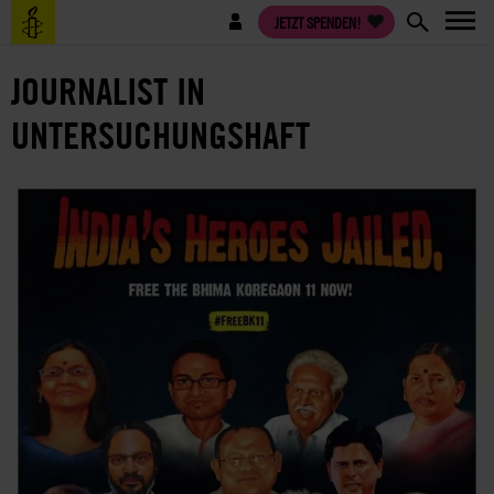
Direkt
Benutzermenü
JETZT SPENDEN!
zum
Inhalt
JOURNALIST IN
UNTERSUCHUNGSHAFT