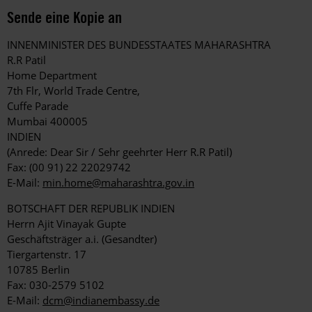
Sende eine Kopie an
INNENMINISTER DES BUNDESSTAATES MAHARASHTRA
R.R Patil
Home Department
7th Flr, World Trade Centre,
Cuffe Parade
Mumbai 400005
INDIEN
(Anrede: Dear Sir / Sehr geehrter Herr R.R Patil)
Fax: (00 91) 22 22029742
E-Mail:
min.home@maharashtra.gov.in
BOTSCHAFT DER REPUBLIK INDIEN
Herrn Ajit Vinayak Gupte
Geschäftsträger a.i. (Gesandter)
Tiergartenstr. 17
10785 Berlin
Fax: 030-2579 5102
E-Mail:
dcm@indianembassy.de