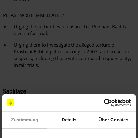
PLEASE WRITE IMMEDIATELY
Urging the authorities to ensure that Prashant Rahi is
given a fair trial;
Urging them to investigate the alleged torture of
Prashant Rahi in police custody in 2007, and prosecute
suspects, including those with command responsibility,
in fair trials.
Sachlage
Der 52-jährige Prashant Rahi, auch bekannt als Prashant
Sanglikar, ist ein Aktivist und freier Journalist aus dem
Bundesstaat Uttarakhand. Er setzt sich dafür ein, dass
Zustimmung
Details
Über Cookies
Menschen, die aufgrund des Verdachts festgenommen
werden, Verbindungen zur Kommunistischen Partei Indiens –
Maoisten (CPI - Maoist) zu haben, einen Rechtsbeistand