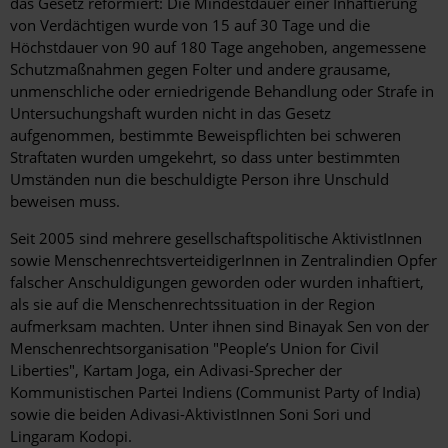
das Gesetz reformiert: Die Mindestdauer einer Inhaftierung
von Verdächtigen wurde von 15 auf 30 Tage und die
Höchstdauer von 90 auf 180 Tage angehoben, angemessene
Schutzmaßnahmen gegen Folter und andere grausame,
unmenschliche oder erniedrigende Behandlung oder Strafe in
Untersuchungshaft wurden nicht in das Gesetz
aufgenommen, bestimmte Beweispflichten bei schweren
Straftaten wurden umgekehrt, so dass unter bestimmten
Umständen nun die beschuldigte Person ihre Unschuld
beweisen muss.
Seit 2005 sind mehrere gesellschaftspolitische AktivistInnen
sowie MenschenrechtsverteidigerInnen in Zentralindien Opfer
falscher Anschuldigungen geworden oder wurden inhaftiert,
als sie auf die Menschenrechtssituation in der Region
aufmerksam machten. Unter ihnen sind Binayak Sen von der
Menschenrechtsorganisation "People’s Union for Civil
Liberties", Kartam Joga, ein Adivasi-Sprecher der
Kommunistischen Partei Indiens (Communist Party of India)
sowie die beiden Adivasi-AktivistInnen Soni Sori und
Lingaram Kodopi.