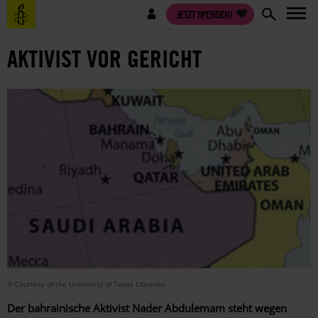
Direkt
Benutzermenü
JETZT SPENDEN!
zum
Inhalt
AKTIVIST VOR GERICHT
© Courtesy of the University of Texas Libraries
Der bahrainische Aktivist Nader Abdulemam steht wegen