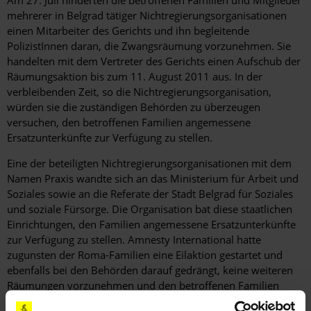
Am 27. Juli hinderten die betroffenen Familien und Mitglieder
mehrerer in Belgrad tätiger Nichtregierungsorganisationen
einen Mitarbeiter des Gerichts und ihn begleitende
PolizistInnen daran, die Zwangsräumung vorzunehmen. Sie
handelten mit dem Vertreter des Gerichts einen Aufschub der
Räumungsaktion bis zum 11. August 2011 aus. In der
verbleibenden Zeit, so die Nichtregierungsorganisation,
würden sie die zuständigen Behörden zu überzeugen
versuchen, den betroffenen Familien angemessene
Ersatzunterkünfte zur Verfügung zu stellen.
Eine der beteiligten Nichtregierungsorganisationen mit dem
Namen Praxis wandte sich an das Ministerium für Arbeit und
Soziales sowie an die Referate der Stadt Belgrad für Soziales
und soziale Fürsorge. Die Organisation bat diese staatlichen
Einrichtungen, den Familien angemessene Ersatzunterkünfte
zur Verfügung zu stellen. Amnesty International hatte
zugunsten der Roma-Familien eine Eilaktion gestartet und
ebenfalls bei den Behörden darauf gedrängt, keine weiteren
Räumungen vorzunehmen und den betroffenen Familien
angemessene Ersatzunterkünfte bereit zu stellen.