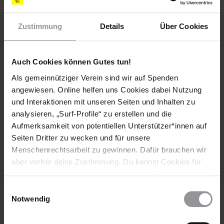
Ministerium und Stadtbehörden gaben dem Ersuchen jedoch
nicht statt. Die ingesamt 20 Menschen sind nun obdachlos,
Zustimmung
Details
Über Cookies
unter ihnen zehn Kinder. Eine der betroffenen Frauen muss
damit rechnen, nach Südserbien zurückgeschickt zu werden,
von wo sie geflohen war, um häuslicher Gewalt zu
Auch Cookies können Gutes tun!
entkommen.
Als gemeinnütziger Verein sind wir auf Spenden
Weitere Appelle des Eilaktionsnetzes sind nicht erforderlich.
angewiesen. Online helfen uns Cookies dabei Nutzung
Vielen Dank allen, die Appelle geschrieben haben.
und Interaktionen mit unseren Seiten und Inhalten zu
HISTORIE DIESER URGENT ACTION
analysieren, „Surf-Profile“ zu erstellen und die
Aufmerksamkeit von potentiellen Unterstützer*innen auf
Seiten Dritter zu wecken und für unsere
11. AUGUST 2011
Zwangsräumung durchgeführt
Menschenrechtsarbeit zu gewinnen. Dafür brauchen wir
aber vorher deine Zustimmung. Du kannst Cookies für
Drohende Zwangsräumung am 11. August
Analysen, für Marketing und eingebettete Drittinhalte
auch ablehnen, oder deine Meinung jederzeit später
Einwilligungsauswahl
Weitere Informationen
wieder ändern. Diesen Banner kannst Du über den Link
Notwendig
im Footer schnell wieder aufrufen.
Datenschutzerklärung