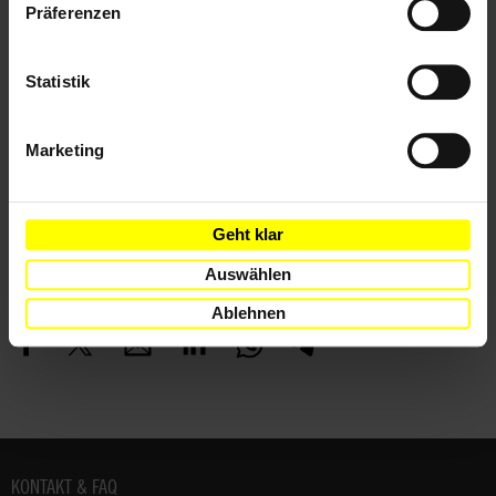
Präferenzen
Länder
Statistik
Serbien
Themen
Marketing
Wirtschaftliche, Soziale & Kulturelle Rechte
Geht klar
Auswählen
Teile diesen Beitrag
Ablehnen
Fußbereich
KONTAKT & FAQ