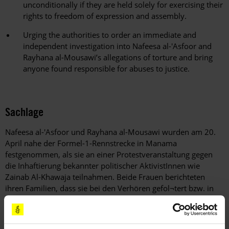
unconditionally if they are held solely for exercising their
rights to freedom of expression and assembly.
Urging the authorities to order an immediate and
independent investigation into Nafeesa al-'Asfoor and
Rayhana al-Mousawi’s allegations of torture and bring
anyone found responsible for abuses to justice.
Sachlage
Nafeesa al-'Asfoor und Rayhana al-Mousawi wurden am 20.
April nahe der Formel-1-Rennstrecke in Manama
festgenommen, als sie an einer Protestveranstaltung gegen
die Inhaftierung bekannter politischer AktivistInnen wie
Zainab Al-Khawaja teilnahmen. Beide Frauen berichteten
ihren Familien, dass sie bei den Verhören gefol¬tert bzw. in
anderer Weise misshandelt wurden. Sie mussten
"Geständnisse" zu unterschreiben, die sie später bei der
Befragung durch die Staatsanwaltschaft widerrufen haben.