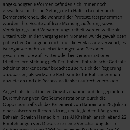
angekündigten Reformen befinden sich immer noch
gewaltlose politische Gefangene in Haft – darunter auch
Demonstrierende, die während der Proteste festgenommen
wurden. Ihre Rechte auf freie Meinungsäußerung sowie
Vereinigungs- und Versammlungsfreiheit werden weiterhin
unterdrückt. In den vergangenen Monaten wurde gewaltlosen
politischen Gefangenen nicht nur die Freilassung verwehrt, es
ist sogar vermehrt zu Inhaftierungen von Personen
gekommen, die auf Twitter oder bei Demonstrationen
friedlich ihre Meinung geäußert haben. Bahrainische Gerichte
scheinen stärker darauf bedacht zu sein, sich der Regierung
anzupassen, als wirksame Rechtsmittel für BahrainerInnen
anzubieten und die Rechtsstaatlichkeit aufrechtzuerhalten.
Angesichts der aktuellen Gewaltzunahme und der geplanten
Durchführung von Großdemonstrationen durch die
Opposition traf sich das Parlament von Bahrain am 28. Juli zu
einer außerordentlichen Sitzung und legte dem König von
Bahrain, Scheich Hamad bin 'Issa Al Khalifah, anschließend 22
Empfehlungen vor. Diese sehen eine Verschärfung der im
Antiterrorgesetz von 2006 festgelegten Strafen vor. Am 29.