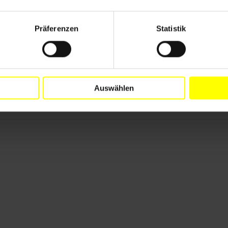
 Amnesty International wird sich weiterhin für die
nen in Myanmar einsetzen.
Präferenzen
Statistik
 erforderlich. Vielen Dank allen, die Appelle
Auswählen