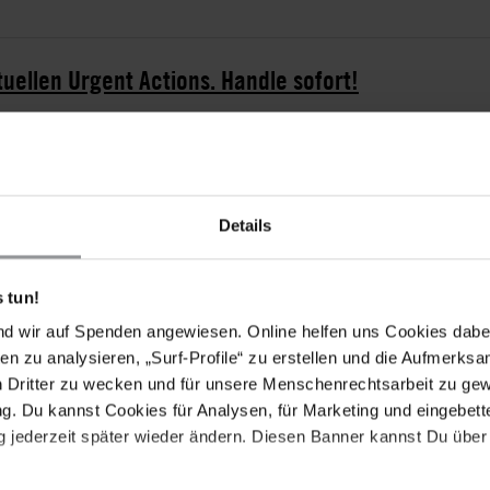
tuellen Urgent Actions. Handle sofort!
Details
atigen Haftstrafe am 30. März aus dem Gefängnis von
en. Sie war wegen eines Facebook-Beitrags verurteilt
 tun!
ischen Streitkräfte, Senior General Min Aung Hlaing,
nd wir auf Spenden angewiesen. Online helfen uns Cookies dabe
 am 12. Oktober 2015 in Rangun festgenommen und am
en zu analysieren, „Surf-Profile“ zu erstellen und die Aufmerksa
) des Telekommunikationsgesetzes von 2013 verurteilt
n Dritter zu wecken und für unsere Menschenrechtsarbeit zu ge
t vor, wenn der Straftatbestand der "Erpressung,
. Du kannst Cookies für Analysen, für Marketing und eingebettet
dung, Beeinträchtigung, unzulässigen Beeinflussung
 jederzeit später wieder ändern. Diesen Banner kannst Du über 
utzung eines Telekommunikationsnetzwerkes" erfüllt