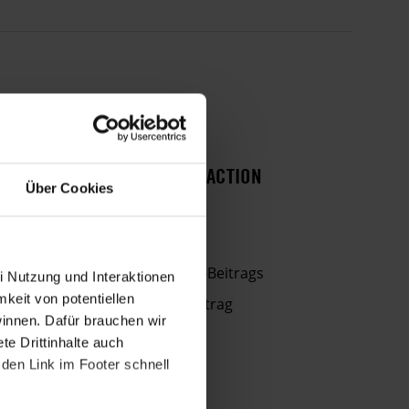
HISTORIE DIESER URGENT ACTION
Über Cookies
03. APRIL 2016
Aus der Haft entlassen
Haftstrafe wegen Facebook-Beitrags
i Nutzung und Interaktionen
mkeit von potentiellen
In Haft wegen Facebook-Beitrag
winnen. Dafür brauchen wir
e Drittinhalte auch
den Link im Footer schnell