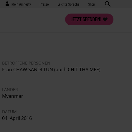
Benutzermenü
Presse
Mein Amnesty
Presse
Leichte Sprache
Shop
JETZT SPENDEN!
BETROFFENE PERSONEN
Frau CHAW SANDI TUN (auch CHIT THA MEE)
LÄNDER
Myanmar
DATUM
04. April 2016