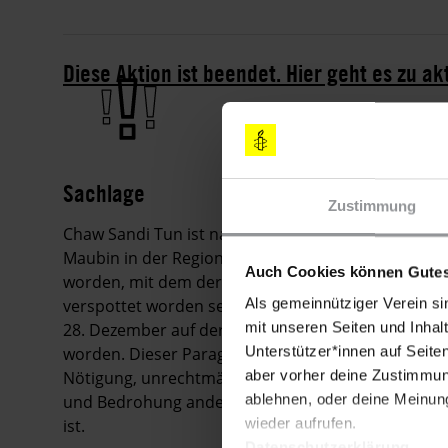
Diese Aktion ist beendet. Hier geht es zu ak
Sachlage
Zustimmung
Chaw Sandi Tun ist nach Ableisten einer sechsmon
Maubin in der Region Ayeyarwady freigelassen word
Auch Cookies können Gutes
worden, mit dem der Oberbefehlshaber der myanmar
Als gemeinnütziger Verein si
verspottet worden sein soll. Chaw Sandi Tun war
mit unseren Seiten und Inhalt
28. Dezember auf der Grundlage von Paragraf 66(d
Unterstützer*innen auf Seite
worden. Dieser Paragraf sieht bis zu drei Jahre Haf
aber vorher deine Zustimmung
Nötigung, unrechtmäßigen Einschränkung, Verleum
ablehnen, oder deine Meinung
und Bedrohung anderer Personen im Rahmen der N
wieder aufrufen.
ist.
Datenschutzerklärung