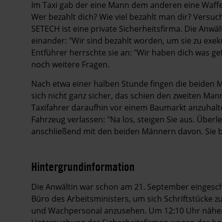
Im Taxi gab der eine Mann dem anderen eine Waffe u
Wer bezahlt dich? Wie viel bezahlt man dir? Versu
SETECH ist eine private Sicherheitsfirma. Die Anwä
einander: "Wir sind bezahlt worden, um sie zu exeku
Entführer herrschte sie an: "Wir haben dich was gef
noch weitere Fragen.
Nach etwa einer halben Stunde fingen die beiden M
sich nicht ganz sicher, das schien den zweiten Ma
Taxifahrer daraufhin vor einem Baumarkt anzuhalten
Fahrzeug verlassen: "Na los, steigen Sie aus. Überle
anschließend mit den beiden Männern davon. Sie bl
Hintergrundinformation
Hintergrund
Die Anwältin war schon am 21. September eingesch
Büro des Arbeitsministers, um sich Schriftstücke 
und Wachpersonal anzusehen. Um 12:10 Uhr näherte 