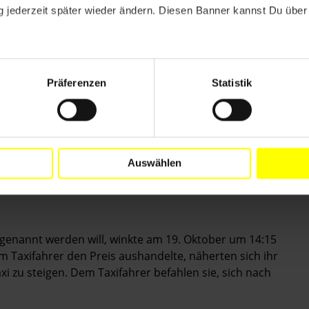
Schritte ein, um die Anwältin in Absprache mit ihren
 jederzeit später wieder ändern. Diesen Banner kannst Du über 
Präferenzen
Statistik
tial investigation into the incident and the threats
public and those responsible brought to justice;
ps to provide appropriate protection to the victim, in
Auswählen
h genannt werden will, winkte am 19. Oktober um 14:15
em Taxifahrer den Preis aushandelte, näherten sich ihr
i zu steigen. Dem Taxifahrer befahlen sie, sich nach