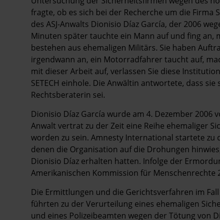
Untersuchung der Sicherheitsfirmen wegen des hoh
fragte, ob es sich bei der Recherche um die Firma 
des ASJ-Anwalts Dionisio Díaz García, der 2006 we
Minuten später tauchte ein Mann auf und fing an, m
bestehen aus ehemaligen Militärs. Sie haben Auftrags
irgendwann an, ein Motorradfahrer taucht auf, m
mit dieser Arbeit auf, verlassen Sie diese Institutio
SETECH einhole. Die Anwältin antwortete, dass sie 
Rechtsberaterin sei.
Dionisio Díaz García wurde am 4. Dezember 2006 v
Anwalt vertrat zu der Zeit eine Reihe ehemaliger S
worden zu sein. Amnesty International startete zu
denen die Organisation auf die Drohungen hinwies
Dionisio Díaz erhalten hatten. Infolge der Ermordun
Amerikanischen Kommission für Menschenrechte 20
Die Ermittlungen und die Gerichtsverfahren im Fall
führten zu der Verurteilung eines ehemaligen Siche
und eines Polizeibeamten wegen der Tötung von Di