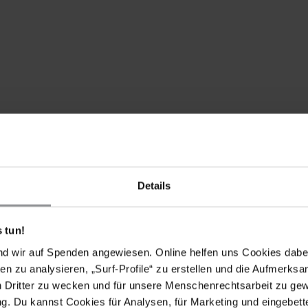
Schreiben Sie in gutem Spanisch, Englisch oder auf
 an Aktualität verlieren können, bitten wir Sie, nach
schicken.
Details
 tun!
POSTBRIEFE MIT FOLGENDEN FORDERUNGEN
nd wir auf Spenden angewiesen. Online helfen uns Cookies dabe
 und unabhängige Untersuchung der vorübergehenden
en zu analysieren, „Surf-Profile“ zu erstellen und die Aufmerksa
nwältin ein, veröffentlichen Sie die Ergebnisse und
n Dritter zu wecken und für unsere Menschenrechtsarbeit zu ge
. Du kannst Cookies für Analysen, für Marketing und eingebettet