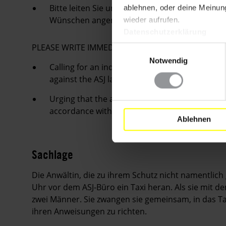
Bitte leiten Sie umgehend alle erforderlichen 
ablehnen, oder deine Meinung
Wünschen angemessen zu schützen.
wieder aufrufen.
Datenschutzerklärung
PLEASE WRITE IMMEDIATELY
Einwilligungsauswahl
Notwendig
Calling for an independent, thorough and impar
against the ASJ lawyer, with the results made 
Urging that the authorities take immediate ste
accordance with her wishes.
Ablehnen
Sachlage
Die Anwältin, die zu ihrem Schutz nicht namentlic
Uhr vor dem ASJ-Büro ein Taxi heran. Als sie mit d
zwei Männer. Sie zwangen sie gemeinsam, in das Tax
ihren Anweisungen zu richten.