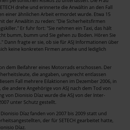
en persönlichen Risikos zu unterlassen. Die Frau
SETECH drehe und erinnerte die Anwältin an den Fall
gen einer ähnlichen Arbeit ermordet wurde. Etwa 15
it der Anwältin zu reden: "Die Sicherheitsfirmen
killer." Er fuhr fort: "Sie nehmen ein Taxi, das hält
acht bumm, bumm und Sie gehen zu Boden. Hören Sie
n." Dann fragte er sie, ob sie für ASJ Informationen über
sich keine konkreten Firmen ansehe und lediglich
on dem Beifahrer eines Motorrads erschossen. Der
icherheitsleute, die angaben, ungerecht entlassen
 diesem Fall mehrere Eilaktionen im Dezember 2006, in
, die andere Angehörige von ASJ nach dem Tod von
g von Dionisio Díaz wurde die ASJ von der Inter-
07 unter Schutz gestellt.
 Dionisio Díaz fanden von 2007 bis 2009 statt und
rheitsangestellten, der für SETECH gearbeitet hatte,
onisio Díaz.