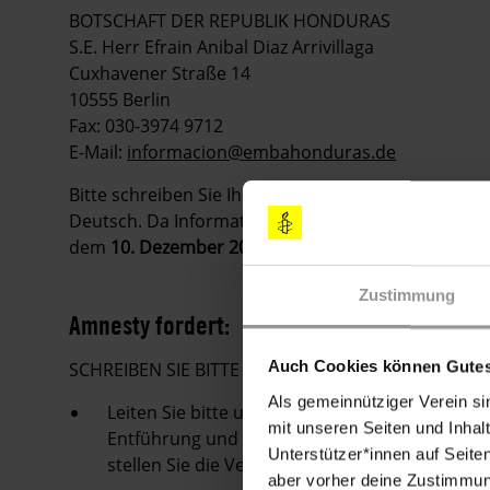
BOTSCHAFT DER REPUBLIK HONDURAS
S.E. Herr Efrain Anibal Diaz Arrivillaga
Cuxhavener Straße 14
10555 Berlin
Fax: 030-3974 9712
E-Mail:
informacion@embahonduras.de
Bitte schreiben Sie Ihre Appelle möglichst sofort. 
Deutsch. Da Informationen in Urgent Actions schnell
dem
10. Dezember 2010
keine Appelle mehr zu ver
Zustimmung
Amnesty fordert:
Auch Cookies können Gutes
SCHREIBEN SIE BITTE E-MAILS, FAXE ODER LUFT
Als gemeinnütziger Verein si
Leiten Sie bitte umgehend eine umfassende
mit unseren Seiten und Inhalt
Entführung und der Drohungen gegen die ASJ-A
Unterstützer*innen auf Seite
stellen Sie die Verantwortlichen vor Gericht.
aber vorher deine Zustimmung