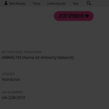
Benutzermenü
Presse
Mein Amnesty
Presse
Leichte Sprache
Shop
JETZT SPENDEN!
BETROFFENE PERSONEN
ANWÄLTIN (Name ist Amnesty bekannt)
LÄNDER
Honduras
UA-NUMMER
UA-228/2010