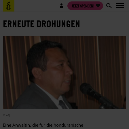
Direkt
Benutzermenü
JETZT SPENDEN!
zum
Inhalt
ERNEUTE DROHUNGEN
© ASJ
Eine Anwältin, die für die honduranische