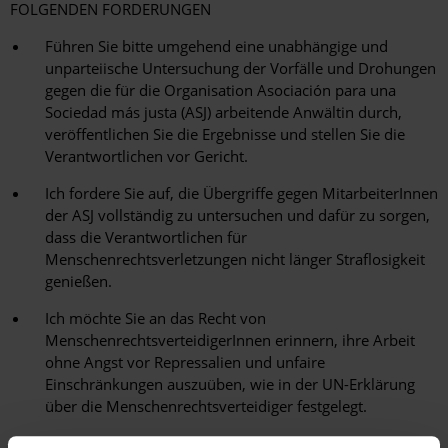
FOLGENDEN FORDERUNGEN
Führen Sie bitte umgehend eine unabhängige und
unparteiische Untersuchung der Vorfälle und Drohungen
gegen die für die Organisation Asociación para una
Sociedad más justa (ASJ) arbeitende Anwältin durch,
veröffentlichen Sie die Ergebnisse und stellen Sie die
Verantwortlichen vor Gericht.
Ich fordere Sie auf, die Übergriffe gegen MitarbeiterInnen
der ASJ vollständig zu untersuchen und dafür zu sorgen,
dass die Verantwortlichen für
Menschenrechtsverletzungen nicht länger Straflosigkeit
genießen.
Ich möchte Sie an das Recht von
MenschenrechtsverteidigerInnen erinnern, ihre Arbeit
ohne Angst vor Repressalien und unfaire
Einschränkungen auszuüben, wie in der UN-Erklärung
über die Menschenrechtsverteidiger festgelegt.