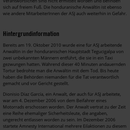
Verantwortlichen sind nicht ermittelt worden und befinden
sich auf freiem Fuß. Die honduranische Anwältin ist ebenso
wie andere MitarbeiterInnen der ASJ auch weiterhin in Gefahr.
Hintergrundinformation
Hintergrund
Bereits am 19. Oktober 2010 wurde eine für ASJ arbeitende
Anwältin in der honduranischen Hauptstadt Tegucigalpa von
zwei unbekannten Männern entführt, die sie in ein Taxi
gezwungen hatten. Während dieser 40 Minuten andauernden
Tortur bedrohte man die Anwältin mit dem Tod. Bis heute
haben die Behörden niemanden für die Tat verantwortlich
gemacht und vor Gericht gestellt.
Dionisio Díaz García, ein Anwalt, der auch für ASJ arbeitete,
war am 4. Dezember 2006 von dem Beifahrer eines
Motorrads erschossen worden. Der Anwalt vertrat zu der Zeit
eine Reihe ehemaliger Sicherheitsleute, die angaben,
ungerecht entlassen worden zu sein. Im Dezember 2006
startete Amnesty International mehrere Eilaktionen zu diesem