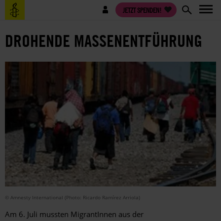
Direkt
Benutzermenü
JETZT SPENDEN!
zum
Inhalt
DROHENDE MASSENENTFÜHRUNG
© Amnesty International (Photo: Ricardo Ramírez Arriola)
Am 6. Juli mussten MigrantInnen aus der