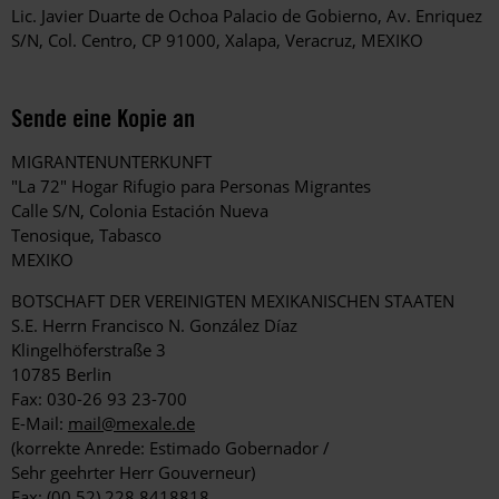
Lic. Javier Duarte de Ochoa Palacio de Gobierno, Av. Enriquez
S/N, Col. Centro, CP 91000, Xalapa, Veracruz, MEXIKO
Sende eine Kopie an
MIGRANTENUNTERKUNFT
"La 72" Hogar Rifugio para Personas Migrantes
Calle S/N, Colonia Estación Nueva
Tenosique, Tabasco
MEXIKO
BOTSCHAFT DER VEREINIGTEN MEXIKANISCHEN STAATEN
S.E. Herrn Francisco N. González Díaz
Klingelhöferstraße 3
10785 Berlin
Fax: 030-26 93 23-700
E-Mail:
mail@mexale.de
(korrekte Anrede: Estimado Gobernador /
Sehr geehrter Herr Gouverneur)
Fax: (00 52) 228 8418818