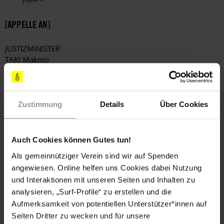
[APPELLE AN]
JUSTIZMINISTER
TAKI Makoto
1-1-1 Kasumigaseki
Chiyoda-ku
Tokyo 100-8977
JAPAN
Zustimmung
Details
Über Cookies
(korrekte Anrede: Dear Minister / Sehr geehrter Herr Minister)
Fax: (00 81) 33 592 7008
Auch Cookies können Gutes tun!
KOPIEN AN
MINISTERPRÄSIDENT
Als gemeinnütziger Verein sind wir auf Spenden
NODA Yoshihiko
angewiesen. Online helfen uns Cookies dabei Nutzung
1-6-1 Nagata-cho, Chiyoda-ku
und Interaktionen mit unseren Seiten und Inhalten zu
Tokyo 100-8968
analysieren, „Surf-Profile“ zu erstellen und die
JAPAN
Aufmerksamkeit von potentiellen Unterstützer*innen auf
(korrekte Anrede: Dear Prime Minister / Sehr geehrter Herr
Seiten Dritter zu wecken und für unsere
Ministerpräsident)