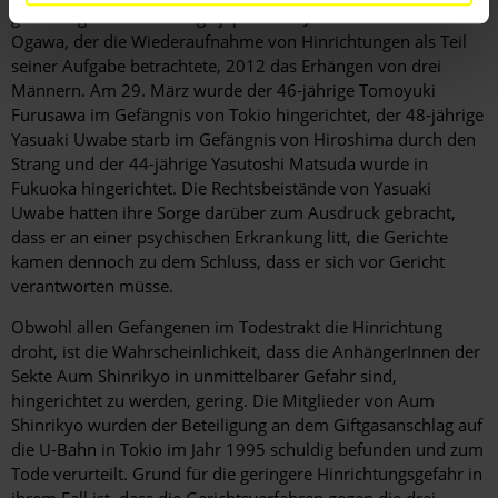
genehmigte der ehemalige japanische Justizminister Toshio
Ogawa, der die Wiederaufnahme von Hinrichtungen als Teil
seiner Aufgabe betrachtete, 2012 das Erhängen von drei
Männern. Am 29. März wurde der 46-jährige Tomoyuki
Furusawa im Gefängnis von Tokio hingerichtet, der 48-jährige
Yasuaki Uwabe starb im Gefängnis von Hiroshima durch den
Strang und der 44-jährige Yasutoshi Matsuda wurde in
Fukuoka hingerichtet. Die Rechtsbeistände von Yasuaki
Uwabe hatten ihre Sorge darüber zum Ausdruck gebracht,
dass er an einer psychischen Erkrankung litt, die Gerichte
kamen dennoch zu dem Schluss, dass er sich vor Gericht
verantworten müsse.
Obwohl allen Gefangenen im Todestrakt die Hinrichtung
droht, ist die Wahrscheinlichkeit, dass die AnhängerInnen der
Sekte Aum Shinrikyo in unmittelbarer Gefahr sind,
hingerichtet zu werden, gering. Die Mitglieder von Aum
Shinrikyo wurden der Beteiligung an dem Giftgasanschlag auf
die U-Bahn in Tokio im Jahr 1995 schuldig befunden und zum
Tode verurteilt. Grund für die geringere Hinrichtungsgefahr in
ihrem Fall ist, dass die Gerichtsverfahren gegen die drei